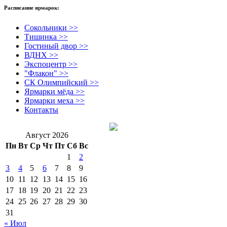
Расписание ярмарок:
Сокольники >>
Тишинка >>
Гостиный двор >>
ВДНХ >>
Экспоцентр >>
"Флакон" >>
СК Олимпийский >>
Ярмарки мёда >>
Ярмарки меха >>
Контакты
Август 2026
Пн
Вт
Ср
Чт
Пт
Сб
Вс
1
2
3
4
5
6
7
8
9
10
11
12
13
14
15
16
17
18
19
20
21
22
23
24
25
26
27
28
29
30
31
« Июл