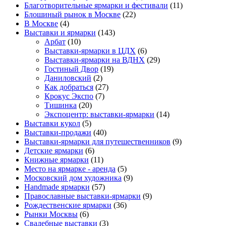
Благотворительные ярмарки и фестивали
(11)
Блошиный рынок в Москве
(22)
В Москве
(4)
Выставки и ярмарки
(143)
Арбат
(10)
Выставки-ярмарки в ЦДХ
(6)
Выставки-ярмарки на ВДНХ
(29)
Гостиный Двор
(19)
Даниловский
(2)
Как добраться
(27)
Крокус Экспо
(7)
Тишинка
(20)
Экспоцентр: выставки-ярмарки
(14)
Выставки кукол
(5)
Выставки-продажи
(40)
Выставки-ярмарки для путешественников
(9)
Детские ярмарки
(6)
Книжные ярмарки
(11)
Место на ярмарке - аренда
(5)
Московский дом художника
(9)
Нandmade ярмарки
(57)
Православные выставки-ярмарки
(9)
Рождественские ярмарки
(36)
Рынки Москвы
(6)
Свадебные выставки
(3)