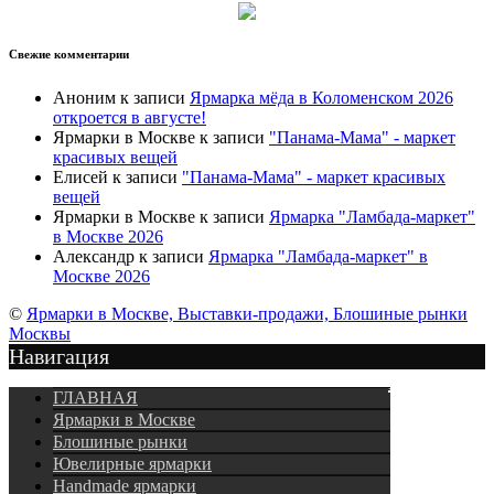
Свежие комментарии
Аноним
к записи
Ярмарка мёда в Коломенском 2026
откроется в августе!
Ярмарки в Москве
к записи
"Панама-Мама" - маркет
красивых вещей
Елисей
к записи
"Панама-Мама" - маркет красивых
вещей
Ярмарки в Москве
к записи
Ярмарка "Ламбада-маркет"
в Москве 2026
Александр
к записи
Ярмарка "Ламбада-маркет" в
Москве 2026
©
Ярмарки в Москве, Выставки-продажи, Блошиные рынки
Москвы
Навигация
Подписка
ГЛАВНАЯ
Ярмарки в Москве
Блошиные рынки
Ювелирные ярмарки
Нandmade ярмарки