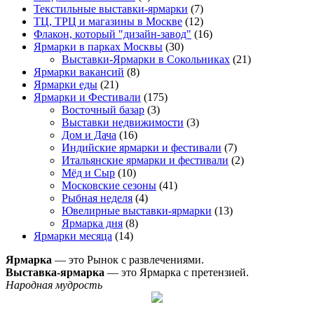
Текстильные выставки-ярмарки
(7)
ТЦ, ТРЦ и магазины в Москве
(12)
Флакон, который "дизайн-завод"
(16)
Ярмарки в парках Москвы
(30)
Выставки-Ярмарки в Сокольниках
(21)
Ярмарки вакансий
(8)
Ярмарки еды
(21)
Ярмарки и Фестивали
(175)
Восточный базар
(3)
Выставки недвижимости
(3)
Дом и Дача
(16)
Индийские ярмарки и фестивали
(7)
Итальянские ярмарки и фестивали
(2)
Мёд и Сыр
(10)
Московские сезоны
(41)
Рыбная неделя
(4)
Ювелирные выставки-ярмарки
(13)
Ярмарка дня
(8)
Ярмарки месяца
(14)
Ярмарка
— это Рынок с развлечениями.
Выставка-ярмарка
— это Ярмарка с претензией.
Народная мудрость