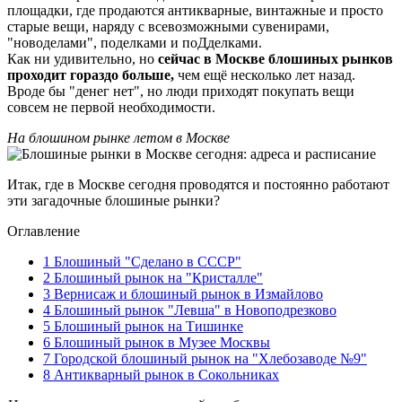
площадки, где продаются антикварные, винтажные и просто
старые вещи, наряду с всевозможными сувенирами,
"новоделами", поделками и поДделками.
Как ни удивительно, но
сейчас в Москве блошиных рынков
проходит гораздо больше,
чем ещё несколько лет назад.
Вроде бы "денег нет", но люди приходят покупать вещи
совсем не первой необходимости.
На блошином рынке летом в Москве
Итак, где в Москве сегодня проводятся и постоянно работают
эти загадочные блошиные рынки?
Оглавление
1
Блошиный "Сделано в СССР"
2
Блошиный рынок на "Кристалле"
3
Вернисаж и блошиный рынок в Измайлово
4
Блошиный рынок "Левша" в Новоподрезково
5
Блошиный рынок на Тишинке
6
Блошиный рынок в Музее Москвы
7
Городской блошиный рынок на "Хлебозаводе №9"
8
Антикварный рынок в Сокольниках