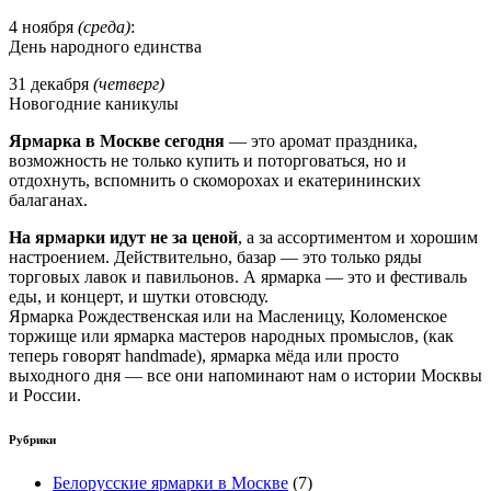
4 ноября
(среда)
:
День народного единства
31 декабря
(четверг)
Новогодние каникулы
Ярмарка в Москве сегодня
— это аромат праздника,
возможность не только купить и поторговаться, но и
отдохнуть, вспомнить о скоморохах и екатерининских
балаганах.
На ярмарки идут не за ценой
, а за ассортиментом и хорошим
настроением. Действительно, базар — это только ряды
торговых лавок и павильонов. А ярмарка — это и фестиваль
еды, и концерт, и шутки отовсюду.
Ярмарка Рождественская или на Масленицу, Коломенское
торжище или ярмарка мастеров народных промыслов, (как
теперь говорят handmade), ярмарка мёда или просто
выходного дня — все они напоминают нам о истории Москвы
и России.
Рубрики
Белорусские ярмарки в Москве
(7)