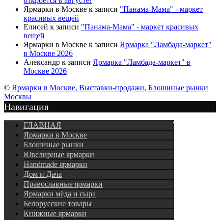
откроется в августе!
Ярмарки в Москве
к записи
"Панама-Мама" - маркет
красивых вещей
Елисей
к записи
"Панама-Мама" - маркет красивых
вещей
Ярмарки в Москве
к записи
Ярмарка "Ламбада-маркет"
в Москве 2026
Александр
к записи
Ярмарка "Ламбада-маркет" в
Москве 2026
©
Ярмарки в Москве, Выставки-продажи, Блошиные рынки
Москвы
Навигация
Подписка
ГЛАВНАЯ
Ярмарки в Москве
Блошиные рынки
Ювелирные ярмарки
Нandmade ярмарки
Дом и Дача
Православные ярмарки
Ярмарки мёда и сыра
Белорусские товары
Книжные ярмарки