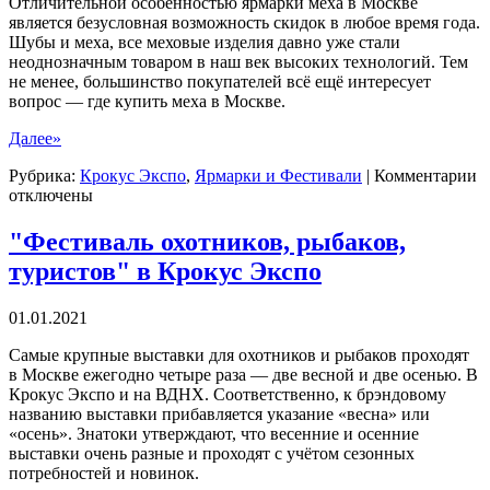
Отличительной особенностью ярмарки меха в Москве
является безусловная возможность скидок в любое время года.
Шубы и меха, все меховые изделия давно уже стали
неоднозначным товаром в наш век высоких технологий. Тем
не менее, большинство покупателей всё ещё интересует
вопрос — где купить меха в Москве.
Далее»
к
Рубрика:
Крокус Экспо
,
Ярмарки и Фестивали
|
Комментарии
з
отключены
Я
м
"Фестиваль охотников, рыбаков,
туристов" в Крокус Экспо
01.01.2021
Самые крупные выставки для охотников и рыбаков проходят
в Москве ежегодно четыре раза — две весной и две осенью. В
Крокус Экспо и на ВДНХ. Соответственно, к брэндовому
названию выставки прибавляется указание «весна» или
«осень». Знатоки утверждают, что весенние и осенние
выставки очень разные и проходят с учётом сезонных
потребностей и новинок.