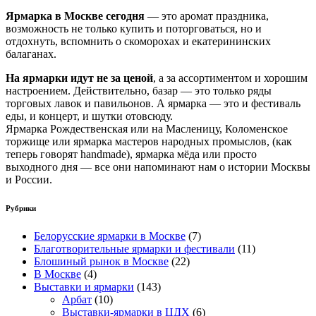
Ярмарка в Москве сегодня
— это аромат праздника,
возможность не только купить и поторговаться, но и
отдохнуть, вспомнить о скоморохах и екатерининских
балаганах.
На ярмарки идут не за ценой
, а за ассортиментом и хорошим
настроением. Действительно, базар — это только ряды
торговых лавок и павильонов. А ярмарка — это и фестиваль
еды, и концерт, и шутки отовсюду.
Ярмарка Рождественская или на Масленицу, Коломенское
торжище или ярмарка мастеров народных промыслов, (как
теперь говорят handmade), ярмарка мёда или просто
выходного дня — все они напоминают нам о истории Москвы
и России.
Рубрики
Белорусские ярмарки в Москве
(7)
Благотворительные ярмарки и фестивали
(11)
Блошиный рынок в Москве
(22)
В Москве
(4)
Выставки и ярмарки
(143)
Арбат
(10)
Выставки-ярмарки в ЦДХ
(6)