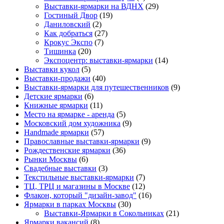
Выставки-ярмарки на ВДНХ
(29)
Гостиный Двор
(19)
Даниловский
(2)
Как добраться
(27)
Крокус Экспо
(7)
Тишинка
(20)
Экспоцентр: выставки-ярмарки
(14)
Выставки кукол
(5)
Выставки-продажи
(40)
Выставки-ярмарки для путешественников
(9)
Детские ярмарки
(6)
Книжные ярмарки
(11)
Место на ярмарке - аренда
(5)
Московский дом художника
(9)
Нandmade ярмарки
(57)
Православные выставки-ярмарки
(9)
Рождественские ярмарки
(36)
Рынки Москвы
(6)
Свадебные выставки
(3)
Текстильные выставки-ярмарки
(7)
ТЦ, ТРЦ и магазины в Москве
(12)
Флакон, который "дизайн-завод"
(16)
Ярмарки в парках Москвы
(30)
Выставки-Ярмарки в Сокольниках
(21)
Ярмарки вакансий
(8)