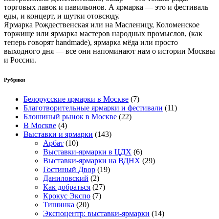
торговых лавок и павильонов. А ярмарка — это и фестиваль
еды, и концерт, и шутки отовсюду.
Ярмарка Рождественская или на Масленицу, Коломенское
торжище или ярмарка мастеров народных промыслов, (как
теперь говорят handmade), ярмарка мёда или просто
выходного дня — все они напоминают нам о истории Москвы
и России.
Рубрики
Белорусские ярмарки в Москве
(7)
Благотворительные ярмарки и фестивали
(11)
Блошиный рынок в Москве
(22)
В Москве
(4)
Выставки и ярмарки
(143)
Арбат
(10)
Выставки-ярмарки в ЦДХ
(6)
Выставки-ярмарки на ВДНХ
(29)
Гостиный Двор
(19)
Даниловский
(2)
Как добраться
(27)
Крокус Экспо
(7)
Тишинка
(20)
Экспоцентр: выставки-ярмарки
(14)