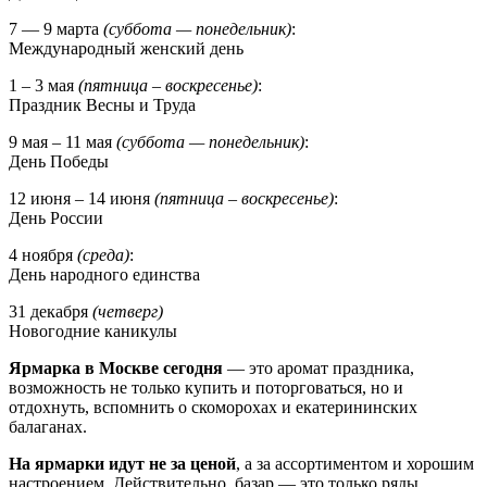
7 — 9 марта
(суббота — понедельник)
:
Международный женский день
1 – 3 мая
(пятница – воскресенье)
:
Праздник Весны и Труда
9 мая – 11 мая
(суббота — понедельник)
:
День Победы
12 июня – 14 июня
(пятница – воскресенье)
:
День России
4 ноября
(среда)
:
День народного единства
31 декабря
(четверг)
Новогодние каникулы
Ярмарка в Москве сегодня
— это аромат праздника,
возможность не только купить и поторговаться, но и
отдохнуть, вспомнить о скоморохах и екатерининских
балаганах.
На ярмарки идут не за ценой
, а за ассортиментом и хорошим
настроением. Действительно, базар — это только ряды