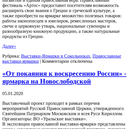
Византии и единая православная вера. Православный
фестиваль «Артос» предоставит посетителям возможность
расширить свои знания о Греции и греческой культуре, а
также приобрести на ярмарке множество полезных товаров:
работы иконописцев и ювелиров, ремесленных мастеров,
свечи и церковную утварь, национальные сувениры и
разнообразную книжную продукцию, а также натуральные
продукты из Греции.
Далее»
Рубрика:
Выставки-Ярмарки в Сокольниках
,
Православные
к
выставки-ярмарки
|
Комментарии
отключены
записи
Православный
«От покаяния к воскресению России» -
фестиваль
ярмарка на Новослободской
"Артос":
Греция
-
05.01.2020
Россия
Выставочный проект проходит в рамках перечня
мероприятий Русской Православной Церкви, утвержденного
Святейшим Патриархом Московским и всея Руси Кириллом.
Организаторы: ВО «Уральские выставки».
В экспозиции православной выставки-ярмарки представлены