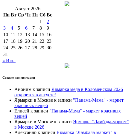
Август 2026
Пн
Вт
Ср
Чт
Пт
Сб
Вс
1
2
3
4
5
6
7
8
9
10
11
12
13
14
15
16
17
18
19
20
21
22
23
24
25
26
27
28
29
30
31
« Июл
Свежие комментарии
Аноним
к записи
Ярмарка мёда в Коломенском 2026
откроется в августе!
Ярмарки в Москве
к записи
"Панама-Мама" - маркет
красивых вещей
Елисей
к записи
"Панама-Мама" - маркет красивых
вещей
Ярмарки в Москве
к записи
Ярмарка "Ламбада-маркет"
в Москве 2026
Александр
к записи
Ярмарка "Ламбада-маркет" в