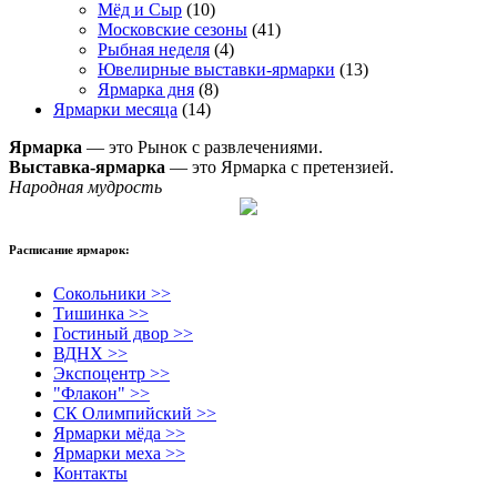
Мёд и Сыр
(10)
Московские сезоны
(41)
Рыбная неделя
(4)
Ювелирные выставки-ярмарки
(13)
Ярмарка дня
(8)
Ярмарки месяца
(14)
Ярмарка
— это Рынок с развлечениями.
Выставка-ярмарка
— это Ярмарка с претензией.
Народная мудрость
Расписание ярмарок:
Сокольники >>
Тишинка >>
Гостиный двор >>
ВДНХ >>
Экспоцентр >>
"Флакон" >>
СК Олимпийский >>
Ярмарки мёда >>
Ярмарки меха >>
Контакты