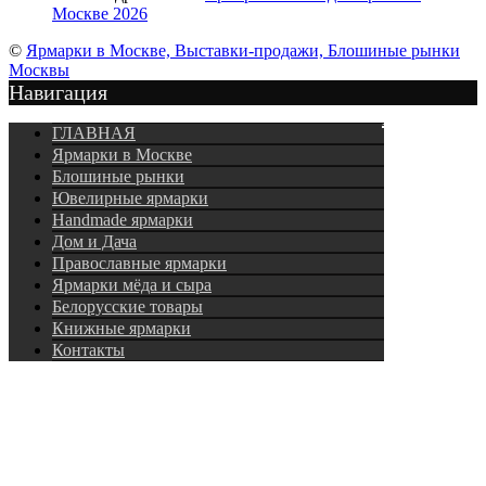
Москве 2026
©
Ярмарки в Москве, Выставки-продажи, Блошиные рынки
Москвы
Навигация
Подписка
ГЛАВНАЯ
Ярмарки в Москве
Блошиные рынки
Ювелирные ярмарки
Нandmade ярмарки
Дом и Дача
Православные ярмарки
Ярмарки мёда и сыра
Белорусские товары
Книжные ярмарки
Контакты