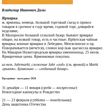
Владимир Иванович Даль:
Ярмарка
ж. ярмонка, немецк. большой торговый съезд и привоз
товаров в срочное в году время, годовой торг, длящийся
неделями;
В Малоросии большой сельский базар; бывают ярмарки
общие, на всякий товар, есть и частные: Ирбитская чайная
ярмарка; конные ярмарки в Лебедяне, Мензелинске и пр.
Поворачивается (мечется), словно вор (как цыган) на ярмарке.
На Макария Нижегородская ярмарка именинница, 25 июля.
Ярмарочные цены. Ярмонковые покупки.
из нем. Jahrmarkt, сложение Jahr «год» (см. яровой) и Markt
«рынок». Буквально — «годичный базар».
Праздники - выходные 2026
31 декабря — 11 января
(среда — воскресенье)
:
Новогодние каникулы и Рождество
21 — 23 февраля
(суббота — понедельник)
:
День защитника Отечества