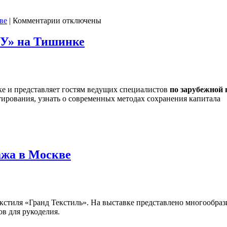
к
ве
|
Комментарии
отключены
записи
Тишинка:
У» на Тишинке
адрес,
как
добраться
и представляет гостям ведущих специалистов
по зарубежной
ирования, узнать о современных методах сохранения капитала
ажа в Москве
кстиля «Гранд Текстиль». На выставке представлено многообраз
в для рукоделия.