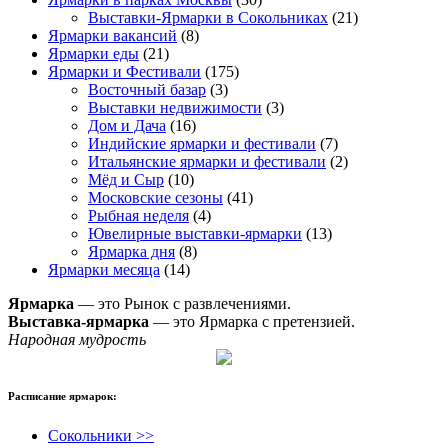
Выставки-Ярмарки в Сокольниках
(21)
Ярмарки вакансий
(8)
Ярмарки еды
(21)
Ярмарки и Фестивали
(175)
Восточный базар
(3)
Выставки недвижимости
(3)
Дом и Дача
(16)
Индийские ярмарки и фестивали
(7)
Итальянские ярмарки и фестивали
(2)
Мёд и Сыр
(10)
Московские сезоны
(41)
Рыбная неделя
(4)
Ювелирные выставки-ярмарки
(13)
Ярмарка дня
(8)
Ярмарки месяца
(14)
Ярмарка
— это Рынок с развлечениями.
Выставка-ярмарка
— это Ярмарка с претензией.
Народная мудрость
Расписание ярмарок:
Сокольники >>