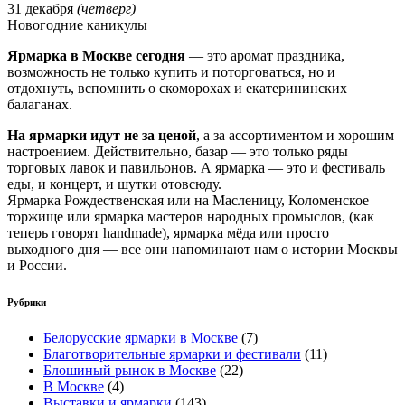
31 декабря
(четверг)
Новогодние каникулы
Ярмарка в Москве сегодня
— это аромат праздника,
возможность не только купить и поторговаться, но и
отдохнуть, вспомнить о скоморохах и екатерининских
балаганах.
На ярмарки идут не за ценой
, а за ассортиментом и хорошим
настроением. Действительно, базар — это только ряды
торговых лавок и павильонов. А ярмарка — это и фестиваль
еды, и концерт, и шутки отовсюду.
Ярмарка Рождественская или на Масленицу, Коломенское
торжище или ярмарка мастеров народных промыслов, (как
теперь говорят handmade), ярмарка мёда или просто
выходного дня — все они напоминают нам о истории Москвы
и России.
Рубрики
Белорусские ярмарки в Москве
(7)
Благотворительные ярмарки и фестивали
(11)
Блошиный рынок в Москве
(22)
В Москве
(4)
Выставки и ярмарки
(143)