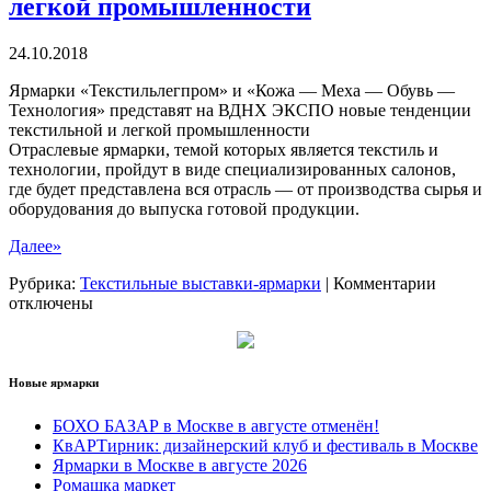
легкой промышленности
24.10.2018
Ярмарки «Текстильлегпром» и «Кожа — Меха — Обувь —
Технология» представят на ВДНХ ЭКСПО новые тенденции
текстильной и легкой промышленности
Отраслевые ярмарки, темой которых является текстиль и
технологии, пройдут в виде специализированных салонов,
где будет представлена вся отрасль — от производства сырья и
оборудования до выпуска готовой продукции.
Далее»
к
Рубрика:
Текстильные выставки-ярмарки
|
Комментарии
записи
отключены
Новые
тенден
тексти
и
Новые ярмарки
легкой
промы
БОХО БАЗАР в Москве в августе отменён!
КвАРТирник: дизайнерский клуб и фестиваль в Москве
Ярмарки в Москве в августе 2026
Ромашка маркет