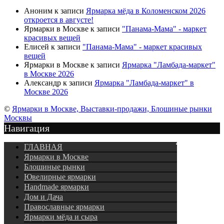
Аноним
к записи
Ярмарка мёда в Коломенском 2026
откроется в августе!
Ярмарки в Москве
к записи
"Панама-Мама" - маркет
красивых вещей
Елисей
к записи
"Панама-Мама" - маркет красивых
вещей
Ярмарки в Москве
к записи
Ярмарка "Ламбада-маркет"
в Москве 2026
Александр
к записи
Ярмарка "Ламбада-маркет" в
Москве 2026
©
Ярмарки в Москве, Выставки-продажи, Блошиные рынки
Москвы
Навигация
Подписка
ГЛАВНАЯ
Ярмарки в Москве
Блошиные рынки
Ювелирные ярмарки
Нandmade ярмарки
Дом и Дача
Православные ярмарки
Ярмарки мёда и сыра