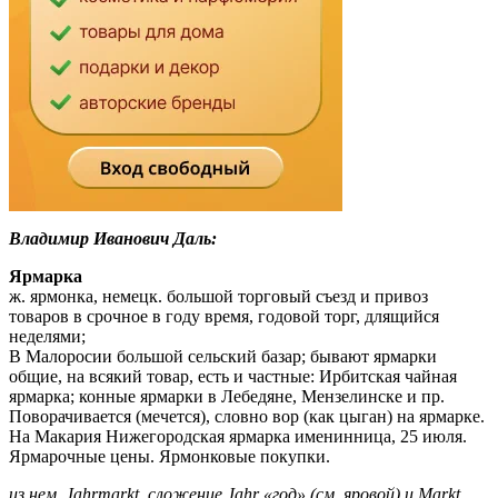
Владимир Иванович Даль:
Ярмарка
ж. ярмонка, немецк. большой торговый съезд и привоз
товаров в срочное в году время, годовой торг, длящийся
неделями;
В Малоросии большой сельский базар; бывают ярмарки
общие, на всякий товар, есть и частные: Ирбитская чайная
ярмарка; конные ярмарки в Лебедяне, Мензелинске и пр.
Поворачивается (мечется), словно вор (как цыган) на ярмарке.
На Макария Нижегородская ярмарка именинница, 25 июля.
Ярмарочные цены. Ярмонковые покупки.
из нем. Jahrmarkt, сложение Jahr «год» (см. яровой) и Markt