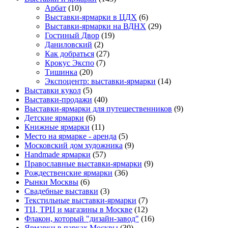
Арбат
(10)
Выставки-ярмарки в ЦДХ
(6)
Выставки-ярмарки на ВДНХ
(29)
Гостиный Двор
(19)
Даниловский
(2)
Как добраться
(27)
Крокус Экспо
(7)
Тишинка
(20)
Экспоцентр: выставки-ярмарки
(14)
Выставки кукол
(5)
Выставки-продажи
(40)
Выставки-ярмарки для путешественников
(9)
Детские ярмарки
(6)
Книжные ярмарки
(11)
Место на ярмарке - аренда
(5)
Московский дом художника
(9)
Нandmade ярмарки
(57)
Православные выставки-ярмарки
(9)
Рождественские ярмарки
(36)
Рынки Москвы
(6)
Свадебные выставки
(3)
Текстильные выставки-ярмарки
(7)
ТЦ, ТРЦ и магазины в Москве
(12)
Флакон, который "дизайн-завод"
(16)
Ярмарки в парках Москвы
(30)