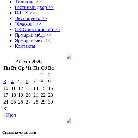
Тишинка >>
Гостиный двор >>
ВДНХ >>
Экспоцентр >>
"Флакон" >>
СК Олимпийский >>
Ярмарки мёда >>
Ярмарки меха >>
Контакты
Август 2026
Пн
Вт
Ср
Чт
Пт
Сб
Вс
1
2
3
4
5
6
7
8
9
10
11
12
13
14
15
16
17
18
19
20
21
22
23
24
25
26
27
28
29
30
31
« Июл
Свежие комментарии