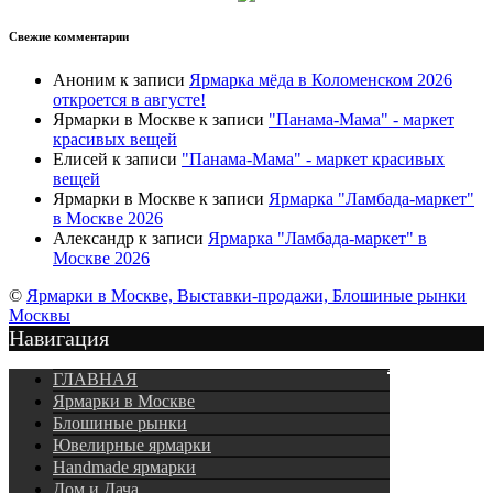
Свежие комментарии
Аноним
к записи
Ярмарка мёда в Коломенском 2026
откроется в августе!
Ярмарки в Москве
к записи
"Панама-Мама" - маркет
красивых вещей
Елисей
к записи
"Панама-Мама" - маркет красивых
вещей
Ярмарки в Москве
к записи
Ярмарка "Ламбада-маркет"
в Москве 2026
Александр
к записи
Ярмарка "Ламбада-маркет" в
Москве 2026
©
Ярмарки в Москве, Выставки-продажи, Блошиные рынки
Москвы
Навигация
Подписка
ГЛАВНАЯ
Ярмарки в Москве
Блошиные рынки
Ювелирные ярмарки
Нandmade ярмарки
Дом и Дача