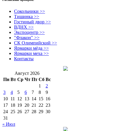
Сокольники >>
Тишинка >>
Гостиный двор >>
ВДНХ >>
Экспоцентр >>
"Флакон" >>
СК Олимпийский >>
Ярмарки мёда >>
Ярмарки меха >>
Контакты
Август 2026
Пн
Вт
Ср
Чт
Пт
Сб
Вс
1
2
3
4
5
6
7
8
9
10
11
12
13
14
15
16
17
18
19
20
21
22
23
24
25
26
27
28
29
30
31
« Июл