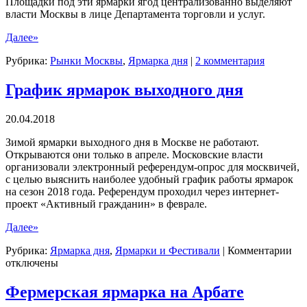
Площадки под эти ярмарки ягод централизованно выделяют
власти Москвы в лице Департамента торговли и услуг.
Далее»
Рубрика:
Рынки Москвы
,
Ярмарка дня
|
2 комментария
График ярмарок выходного дня
20.04.2018
Зимой ярмарки выходного дня в Москве не работают.
Открываются они только в апреле. Московские власти
организовали электронный референдум-опрос для москвичей,
с целью выяснить наиболее удобный график работы ярмарок
на сезон 2018 года. Референдум проходил через интернет-
проект «Активный гражданин» в феврале.
Далее»
к
Рубрика:
Ярмарка дня
,
Ярмарки и Фестивали
|
Комментарии
за
отключены
Гр
яр
Фермерская ярмарка на Арбате
вы