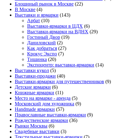
Блошиный рынок в Москве
(22)
В Москве
(4)
Выставки и ярмарки
(143)
Арбат
(10)
Выставки-ярмарки в ЦДХ
(6)
Выставки-ярмарки на ВДНХ
(29)
Гостиный Двор
(19)
Даниловский
(2)
Как добраться
(27)
Крокус Экспо
(7)
Тишинка
(20)
Экспоцентр: выставки-ярмарки
(14)
Выставки кукол
(5)
Выставки-продажи
(40)
Выставки-ярмарки для путешественников
(9)
Детские ярмарки
(6)
Книжные ярмарки
(11)
Место на ярмарке - аренда
(5)
Московский дом художника
(9)
Нandmade ярмарки
(57)
Православные выставки-ярмарки
(9)
Рождественские ярмарки
(36)
Рынки Москвы
(6)
Свадебные выставки
(3)
Текстильные выставки-ярмарки
(7)