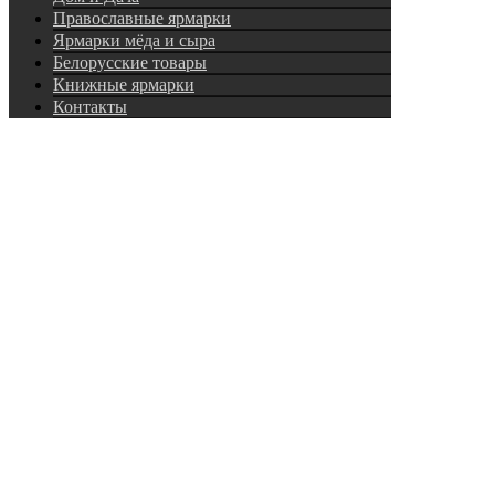
Православные ярмарки
Ярмарки мёда и сыра
Белорусские товары
Книжные ярмарки
Контакты