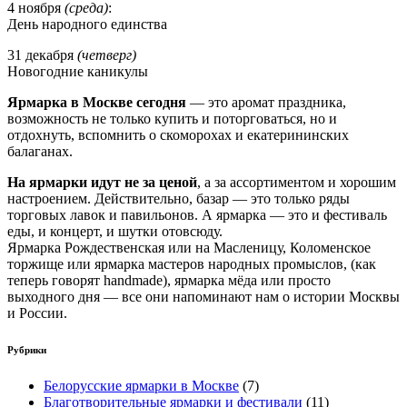
4 ноября
(среда)
:
День народного единства
31 декабря
(четверг)
Новогодние каникулы
Ярмарка в Москве сегодня
— это аромат праздника,
возможность не только купить и поторговаться, но и
отдохнуть, вспомнить о скоморохах и екатерининских
балаганах.
На ярмарки идут не за ценой
, а за ассортиментом и хорошим
настроением. Действительно, базар — это только ряды
торговых лавок и павильонов. А ярмарка — это и фестиваль
еды, и концерт, и шутки отовсюду.
Ярмарка Рождественская или на Масленицу, Коломенское
торжище или ярмарка мастеров народных промыслов, (как
теперь говорят handmade), ярмарка мёда или просто
выходного дня — все они напоминают нам о истории Москвы
и России.
Рубрики
Белорусские ярмарки в Москве
(7)
Благотворительные ярмарки и фестивали
(11)