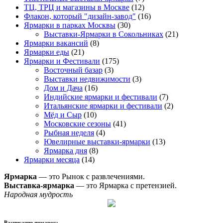
ТЦ, ТРЦ и магазины в Москве
(12)
Флакон, который "дизайн-завод"
(16)
Ярмарки в парках Москвы
(30)
Выставки-Ярмарки в Сокольниках
(21)
Ярмарки вакансий
(8)
Ярмарки еды
(21)
Ярмарки и Фестивали
(175)
Восточный базар
(3)
Выставки недвижимости
(3)
Дом и Дача
(16)
Индийские ярмарки и фестивали
(7)
Итальянские ярмарки и фестивали
(2)
Мёд и Сыр
(10)
Московские сезоны
(41)
Рыбная неделя
(4)
Ювелирные выставки-ярмарки
(13)
Ярмарка дня
(8)
Ярмарки месяца
(14)
Ярмарка
— это Рынок с развлечениями.
Выставка-ярмарка
— это Ярмарка с претензией.
Народная мудрость
Расписание ярмарок: