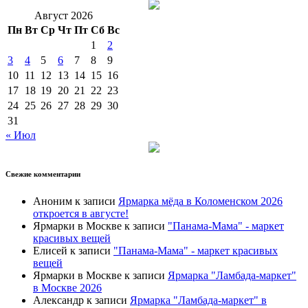
Август 2026
Пн
Вт
Ср
Чт
Пт
Сб
Вс
1
2
3
4
5
6
7
8
9
10
11
12
13
14
15
16
17
18
19
20
21
22
23
24
25
26
27
28
29
30
31
« Июл
Свежие комментарии
Аноним
к записи
Ярмарка мёда в Коломенском 2026
откроется в августе!
Ярмарки в Москве
к записи
"Панама-Мама" - маркет
красивых вещей
Елисей
к записи
"Панама-Мама" - маркет красивых
вещей
Ярмарки в Москве
к записи
Ярмарка "Ламбада-маркет"
в Москве 2026
Александр
к записи
Ярмарка "Ламбада-маркет" в