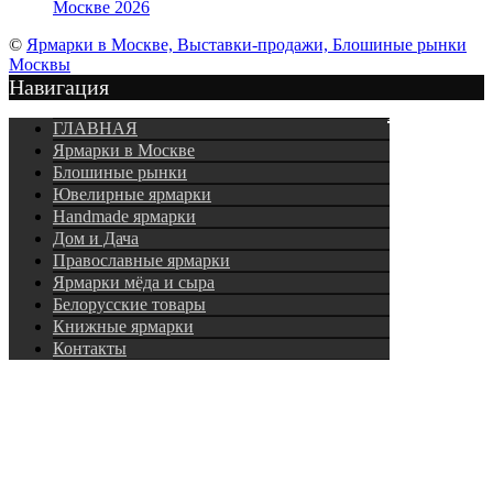
Москве 2026
©
Ярмарки в Москве, Выставки-продажи, Блошиные рынки
Москвы
Навигация
Подписка
ГЛАВНАЯ
Ярмарки в Москве
Блошиные рынки
Ювелирные ярмарки
Нandmade ярмарки
Дом и Дача
Православные ярмарки
Ярмарки мёда и сыра
Белорусские товары
Книжные ярмарки
Контакты