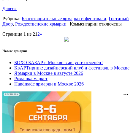
Далее»
Рубрика:
Благотворительные ярмарки и фестивали
,
Гостиный
к
Двор
,
Рождественские ярмарки
|
Комментарии
отключены
записи
Страница 1 из 2
1
2
»
Новогодняя
Благотворительн
ярмарка
«Душевный
Новые ярмарки
Bazar»
БОХО БАЗАР в Москве в августе отменён!
КвАРТирник: дизайнерский клуб и фестиваль в Москве
Ярмарки в Москве в августе 2026
Ромашка маркет
Handmade ярмарки в Москве 2026
РЕКЛАМА