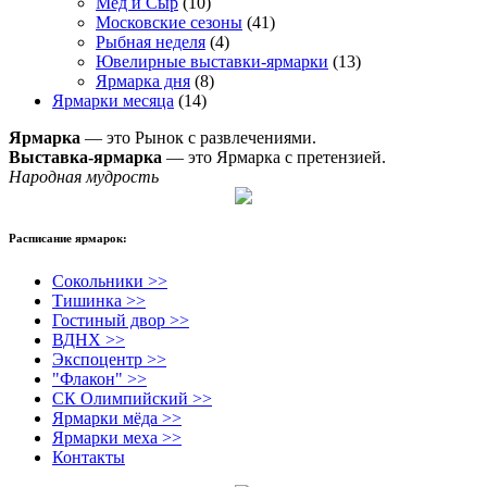
Мёд и Сыр
(10)
Московские сезоны
(41)
Рыбная неделя
(4)
Ювелирные выставки-ярмарки
(13)
Ярмарка дня
(8)
Ярмарки месяца
(14)
Ярмарка
— это Рынок с развлечениями.
Выставка-ярмарка
— это Ярмарка с претензией.
Народная мудрость
Расписание ярмарок:
Сокольники >>
Тишинка >>
Гостиный двор >>
ВДНХ >>
Экспоцентр >>
"Флакон" >>
СК Олимпийский >>
Ярмарки мёда >>
Ярмарки меха >>
Контакты