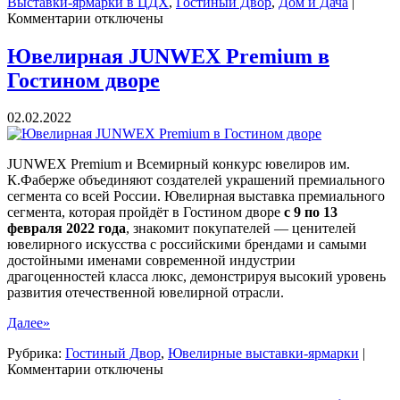
Выставки-ярмарки в ЦДХ
,
Гостиный Двор
,
Дом и Дача
|
к
Комментарии
отключены
записи
Выставка-
Ювелирная JUNWEX Premium в
ярмарка
Гостином дворе
«Недвижимость
от
лидеров»
02.02.2022
JUNWEX Premium и Всемирный конкурс ювелиров им.
К.Фаберже объединяют создателей украшений премиального
сегмента со всей России. Ювелирная выставка премиального
сегмента, которая пройдёт в Гостином дворе
с 9 по 13
февраля 2022 года
, знакомит покупателей — ценителей
ювелирного искусства с российскими брендами и самыми
достойными именами современной индустрии
драгоценностей класса люкс, демонстрируя высокий уровень
развития отечественной ювелирной отрасли.
Далее»
Рубрика:
Гостиный Двор
,
Ювелирные выставки-ярмарки
|
к
Комментарии
отключены
записи