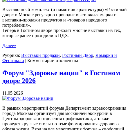
Выставочный комплекс (и памятник архитектуры) «Гостиный
двор» в Москве регулярно проводит выставки-ярмарки и
выставки-продажи продуктов и «товаров народного
потребления».
Теперь в Гостином дворе проходят многие выставки из тех,
которые ранее проходили в ЦДХ.
Далее»
Рубрика:
Выставки-продажи
,
Гостиный Двор
,
Ярмарки и
к
Фестивали
|
Комментарии
отключены
записи
Гостиный
Форум "Здоровье нации" в Гостином
двор:
дворе 2026
выставки
и
ярмарки
11.05.2026
сегодня
В рамках мероприятий форума Департамент здравоохранения
города Москвы организует для москвичей экскурсии в
Центры здоровья и отделения профилактики, а также
проведет круглые столы по теме формирования здорового
образа жизни. Вход на все мероприятия форума – свободный.