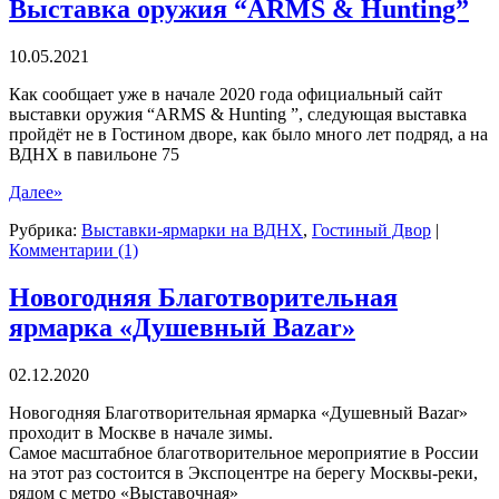
Ювелирная
Выставка оружия “ARMS & Hunting”
JUNWEX
Premium
10.05.2021
в
Гостином
Как сообщает уже в начале 2020 года официальный сайт
дворе
выставки оружия “ARMS & Hunting ”, следующая выставка
пройдёт не в Гостином дворе, как было много лет подряд, а на
ВДНХ в павильоне 75
Далее»
Рубрика:
Выставки-ярмарки на ВДНХ
,
Гостиный Двор
|
Комментарии (1)
Новогодняя Благотворительная
ярмарка «Душевный Bazar»
02.12.2020
Новогодняя Благотворительная ярмарка «Душевный Bazar»
проходит в Москве в начале зимы.
Самое масштабное благотворительное мероприятие в России
на этот раз состоится в Экспоцентре на берегу Москвы-реки,
рядом с метро «Выставочная»