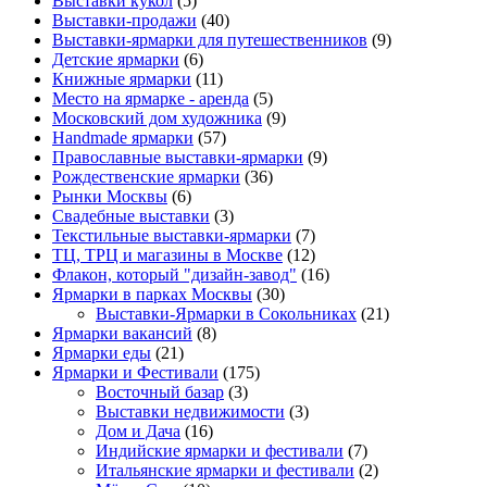
Выставки кукол
(5)
Выставки-продажи
(40)
Выставки-ярмарки для путешественников
(9)
Детские ярмарки
(6)
Книжные ярмарки
(11)
Место на ярмарке - аренда
(5)
Московский дом художника
(9)
Нandmade ярмарки
(57)
Православные выставки-ярмарки
(9)
Рождественские ярмарки
(36)
Рынки Москвы
(6)
Свадебные выставки
(3)
Текстильные выставки-ярмарки
(7)
ТЦ, ТРЦ и магазины в Москве
(12)
Флакон, который "дизайн-завод"
(16)
Ярмарки в парках Москвы
(30)
Выставки-Ярмарки в Сокольниках
(21)
Ярмарки вакансий
(8)
Ярмарки еды
(21)
Ярмарки и Фестивали
(175)
Восточный базар
(3)
Выставки недвижимости
(3)
Дом и Дача
(16)
Индийские ярмарки и фестивали
(7)
Итальянские ярмарки и фестивали
(2)