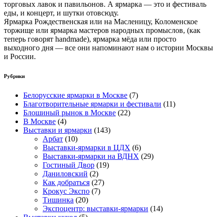
торговых лавок и павильонов. А ярмарка — это и фестиваль
еды, и концерт, и шутки отовсюду.
Ярмарка Рождественская или на Масленицу, Коломенское
торжище или ярмарка мастеров народных промыслов, (как
теперь говорят handmade), ярмарка мёда или просто
выходного дня — все они напоминают нам о истории Москвы
и России.
Рубрики
Белорусские ярмарки в Москве
(7)
Благотворительные ярмарки и фестивали
(11)
Блошиный рынок в Москве
(22)
В Москве
(4)
Выставки и ярмарки
(143)
Арбат
(10)
Выставки-ярмарки в ЦДХ
(6)
Выставки-ярмарки на ВДНХ
(29)
Гостиный Двор
(19)
Даниловский
(2)
Как добраться
(27)
Крокус Экспо
(7)
Тишинка
(20)
Экспоцентр: выставки-ярмарки
(14)