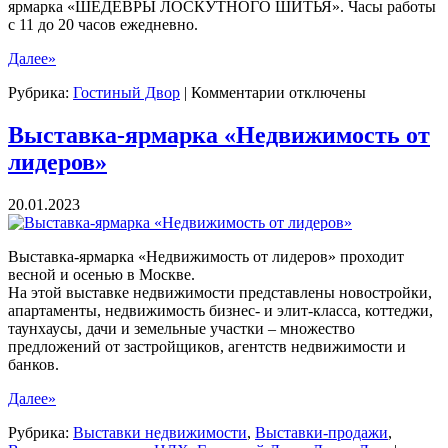
ярмарка «ШЕДЕВРЫ ЛОСКУТНОГО ШИТЬЯ». Часы работы
с 11 до 20 часов ежедневно.
Далее»
к
Рубрика:
Гостиный Двор
|
Комментарии
отключены
записи
Фестиваль
Выставка-ярмарка «Недвижимость от
лоскутного
лидеров»
шитья
в
Гостином
20.01.2023
Дворе
Выставка-ярмарка «Недвижимость от лидеров» проходит
весной и осенью в Москве.
На этой выставке недвижимости представлены новостройки,
апартаменты, недвижимость бизнес- и элит-класса, коттеджи,
таунхаусы, дачи и земельные участки – множество
предложений от застройщиков, агентств недвижимости и
банков.
Далее»
Рубрика:
Выставки недвижимости
,
Выставки-продажи
,