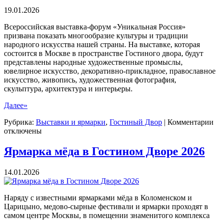
Гостином
19.01.2026
Дворе
Всероссийская выставка-форум «Уникальная Россия»
призвана показать многообразие культуры и традиции
народного искусства нашей страны. На выставке, которая
состоится в Москве в пространстве Гостиного двора, будут
представлены народные художественные промыслы,
ювелирное искусство, декоративно-прикладное, православное
искусство, живопись, художественная фотография,
скульптура, архитектура и интерьеры.
Далее»
к
Рубрика:
Выставки и ярмарки
,
Гостиный Двор
|
Комментарии
з
отключены
В
"
Ярмарка мёда в Гостином Дворе 2026
Р
в
14.01.2026
Г
д
2
Наряду с известными ярмарками мёда в Коломенском и
Царицыно, медово-сырные фестивали и ярмарки проходят в
самом центре Москвы, в помещении знаменитого комплекса