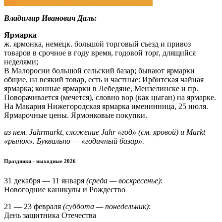
Владимир Иванович Даль:
Ярмарка
ж. ярмонка, немецк. большой торговый съезд и привоз
товаров в срочное в году время, годовой торг, длящийся
неделями;
В Малоросии большой сельский базар; бывают ярмарки
общие, на всякий товар, есть и частные: Ирбитская чайная
ярмарка; конные ярмарки в Лебедяне, Мензелинске и пр.
Поворачивается (мечется), словно вор (как цыган) на ярмарке.
На Макария Нижегородская ярмарка именинница, 25 июля.
Ярмарочные цены. Ярмонковые покупки.
из нем. Jahrmarkt, сложение Jahr «год» (см. яровой) и Markt
«рынок». Буквально — «годичный базар».
Праздники - выходные 2026
31 декабря — 11 января
(среда — воскресенье)
:
Новогодние каникулы и Рождество
21 — 23 февраля
(суббота — понедельник)
:
День защитника Отечества