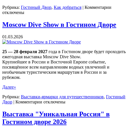
к
Рубрика:
Гостиный Двор
,
Как добраться
|
Комментарии
записи
отключены
Как
добрать
Moscow Dive Show в Гостином Дворе
в
Гостин
01.03.2026
двор
в
Москве
25 — 28 февраля 2027
года в Гостином дворе будет проходить
ежегодная выставка Moscow Dive Show.
Крупнейшее в России и Восточной Европе событие,
посвящённое всем направлениям водных увлечений и
необычным туристическим маршрутам в России и за
рубежом.
Далее»
Рубрика:
Выставки-ярмарки для путешественников
,
Гостиный
к
Двор
|
Комментарии
отключены
записи
Moscow
Выставка "Уникальная Россия" в
Dive
Гостином дворе 2026
Show
в