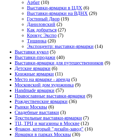
Арбат
(10)
Выставки-ярмарки в ЦДХ
(6)
Выставки-ярмарки на ВДНХ
(29)
Гостиный Двор
(19)
Даниловский
(2)
Как добраться
(27)
Крокус Экспо
(7)
Тишинка
(20)
Экспоцентр: выставки-ярмарки
(14)
Выставки кукол
(5)
Выставки-продажи
(40)
Выставки-ярмарки для путешественников
(9)
Детские ярмарки
(6)
Книжные ярмарки
(11)
Место на ярмарке - аренда
(5)
Московский дом художника
(9)
Нandmade ярмарки
(57)
Православные выставки-ярмарки
(9)
Рождественские ярмарки
(36)
Рынки Москвы
(6)
Свадебные выставки
(3)
Текстильные выставки-ярмарки
(7)
ТЦ, ТРЦ и магазины в Москве
(12)
Флакон, который "дизайн-завод"
(16)
Ярмарки в парках Москвы
(30)