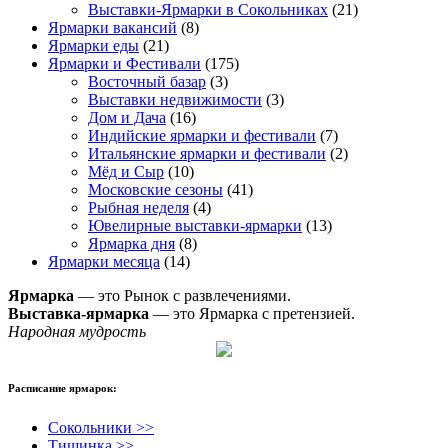
Выставки-Ярмарки в Сокольниках
(21)
Ярмарки вакансий
(8)
Ярмарки еды
(21)
Ярмарки и Фестивали
(175)
Восточный базар
(3)
Выставки недвижимости
(3)
Дом и Дача
(16)
Индийские ярмарки и фестивали
(7)
Итальянские ярмарки и фестивали
(2)
Мёд и Сыр
(10)
Московские сезоны
(41)
Рыбная неделя
(4)
Ювелирные выставки-ярмарки
(13)
Ярмарка дня
(8)
Ярмарки месяца
(14)
Ярмарка
— это Рынок с развлечениями.
Выставка-ярмарка
— это Ярмарка с претензией.
Народная мудрость
Расписание ярмарок:
Сокольники >>
Тишинка >>