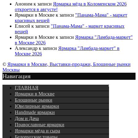
Аноним
к записи
Ярмарка мёда в Коломенском 2026
откроется в августе!
Ярмарки в Москве
к записи
"Панама-Мама" - маркет
красивых вещей
Елисей
к записи
"Панама-Мама" - маркет красивых
вещей
Ярмарки в Москве
к записи
Ярмарка "Ламбада-маркет"
в Москве 2026
Александр
к записи
Ярмарка "Ламбада-маркет" в
Москве 2026
©
Ярмарки в Москве, Выставки-продажи, Блошиные рынки
Москвы
Навигация
Подписка
ГЛАВНАЯ
Ярмарки в Москве
Блошиные рынки
Ювелирные ярмарки
Нandmade ярмарки
Дом и Дача
Православные ярмарки
Ярмарки мёда и сыра
Белорусские товары