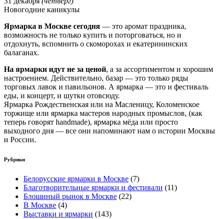
31 декабря
(четверг)
Новогодние каникулы
Ярмарка в Москве сегодня
— это аромат праздника,
возможность не только купить и поторговаться, но и
отдохнуть, вспомнить о скоморохах и екатерининских
балаганах.
На ярмарки идут не за ценой
, а за ассортиментом и хорошим
настроением. Действительно, базар — это только ряды
торговых лавок и павильонов. А ярмарка — это и фестиваль
еды, и концерт, и шутки отовсюду.
Ярмарка Рождественская или на Масленицу, Коломенское
торжище или ярмарка мастеров народных промыслов, (как
теперь говорят handmade), ярмарка мёда или просто
выходного дня — все они напоминают нам о истории Москвы
и России.
Рубрики
Белорусские ярмарки в Москве
(7)
Благотворительные ярмарки и фестивали
(11)
Блошиный рынок в Москве
(22)
В Москве
(4)
Выставки и ярмарки
(143)