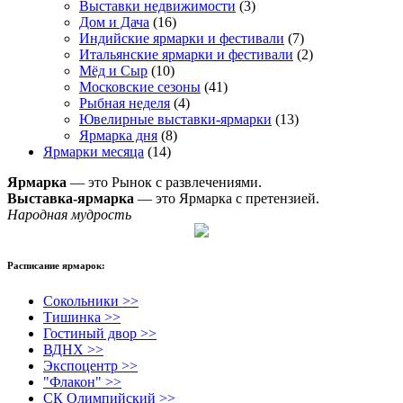
Выставки недвижимости
(3)
Дом и Дача
(16)
Индийские ярмарки и фестивали
(7)
Итальянские ярмарки и фестивали
(2)
Мёд и Сыр
(10)
Московские сезоны
(41)
Рыбная неделя
(4)
Ювелирные выставки-ярмарки
(13)
Ярмарка дня
(8)
Ярмарки месяца
(14)
Ярмарка
— это Рынок с развлечениями.
Выставка-ярмарка
— это Ярмарка с претензией.
Народная мудрость
Расписание ярмарок:
Сокольники >>
Тишинка >>
Гостиный двор >>
ВДНХ >>
Экспоцентр >>
"Флакон" >>
СК Олимпийский >>