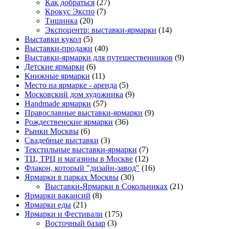
Как добраться
(27)
Крокус Экспо
(7)
Тишинка
(20)
Экспоцентр: выставки-ярмарки
(14)
Выставки кукол
(5)
Выставки-продажи
(40)
Выставки-ярмарки для путешественников
(9)
Детские ярмарки
(6)
Книжные ярмарки
(11)
Место на ярмарке - аренда
(5)
Московский дом художника
(9)
Нandmade ярмарки
(57)
Православные выставки-ярмарки
(9)
Рождественские ярмарки
(36)
Рынки Москвы
(6)
Свадебные выставки
(3)
Текстильные выставки-ярмарки
(7)
ТЦ, ТРЦ и магазины в Москве
(12)
Флакон, который "дизайн-завод"
(16)
Ярмарки в парках Москвы
(30)
Выставки-Ярмарки в Сокольниках
(21)
Ярмарки вакансий
(8)
Ярмарки еды
(21)
Ярмарки и Фестивали
(175)
Восточный базар
(3)