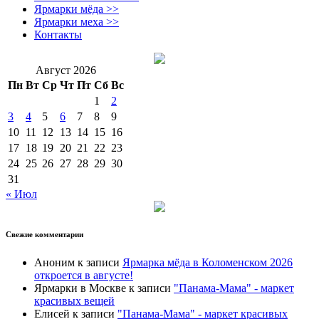
Ярмарки мёда >>
Ярмарки меха >>
Контакты
Август 2026
Пн
Вт
Ср
Чт
Пт
Сб
Вс
1
2
3
4
5
6
7
8
9
10
11
12
13
14
15
16
17
18
19
20
21
22
23
24
25
26
27
28
29
30
31
« Июл
Свежие комментарии
Аноним
к записи
Ярмарка мёда в Коломенском 2026
откроется в августе!
Ярмарки в Москве
к записи
"Панама-Мама" - маркет
красивых вещей
Елисей
к записи
"Панама-Мама" - маркет красивых