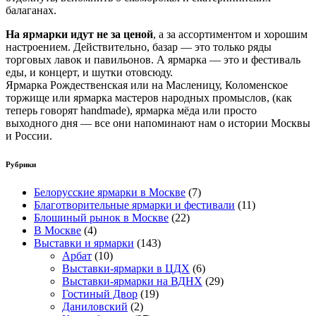
балаганах.
На ярмарки идут не за ценой
, а за ассортиментом и хорошим
настроением. Действительно, базар — это только ряды
торговых лавок и павильонов. А ярмарка — это и фестиваль
еды, и концерт, и шутки отовсюду.
Ярмарка Рождественская или на Масленицу, Коломенское
торжище или ярмарка мастеров народных промыслов, (как
теперь говорят handmade), ярмарка мёда или просто
выходного дня — все они напоминают нам о истории Москвы
и России.
Рубрики
Белорусские ярмарки в Москве
(7)
Благотворительные ярмарки и фестивали
(11)
Блошиный рынок в Москве
(22)
В Москве
(4)
Выставки и ярмарки
(143)
Арбат
(10)
Выставки-ярмарки в ЦДХ
(6)
Выставки-ярмарки на ВДНХ
(29)
Гостиный Двор
(19)
Даниловский
(2)