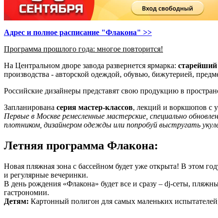
Адрес и полное расписание "Флакона" >>
Программа прошлого года: многое повторится!
На Центральном дворе завода развернется ярмарка:
старейший 
производства - авторской одеждой, обувью, бижутерией, пред
Российские дизайнеры представят свою продукцию в пространс
Запланирована
серия мастер-классов
, лекций и воркшопов с 
Первые в Москве ремесленные мастерские, специально обновле
плотником, дизайнером одежды или попробуй выстругать укуле
Летняя программа Флакона:
Новая пляжная зона с бассейном будет уже открыта! В этом год
и регулярные вечеринки.
В день рождения «Флакона» будет все и сразу – dj-сеты, пляжн
гастрономии.
Детям:
Картонный полигон для самых маленьких испытателей,
-