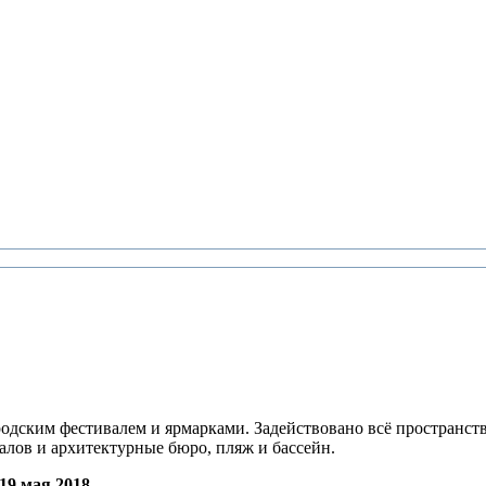
родским фестивалем и ярмарками. Задействовано всё пространст
алов и архитектурные бюро, пляж и бассейн.
 мая 2018