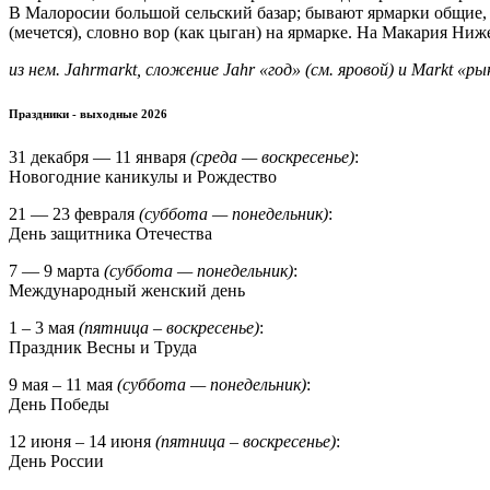
В Малоросии большой сельский базар; бывают ярмарки общие, н
(мечется), словно вор (как цыган) на ярмарке. На Макария Н
из нем. Jahrmarkt, сложение Jahr «год» (см. яровой) и Markt «р
Праздники - выходные 2026
31 декабря — 11 января
(среда — воскресенье)
:
Новогодние каникулы и Рождество
21 — 23 февраля
(суббота — понедельник)
:
День защитника Отечества
7 — 9 марта
(суббота — понедельник)
:
Международный женский день
1 – 3 мая
(пятница – воскресенье)
:
Праздник Весны и Труда
9 мая – 11 мая
(суббота — понедельник)
:
День Победы
12 июня – 14 июня
(пятница – воскресенье)
:
День России