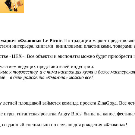
маркет «Флакона» Le Picnic
. По традиции маркет представляю
метами интерьера, книгами, виниловыми пластинками, товарами 
тве «ЦЕХ». Все объекты и экспонаты можно будет приобрести и 
участием ведущих представителей индустрии.
нные к торжеству, а с ними настоящая кузня и даже мастерская
ле – в день рождения «Флакона» можно все!
у летней площадкой займется команда проекта ZinaGoga. Все лето
ые игры, гигантская рогатка Angry Birds, битва на каное, фестив
 созданный специально по случаю дня рождения «Флакона»!