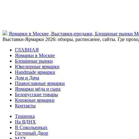
Ярмарки в Москве, Выставки-продажи, Блошиные рынки М
Выставки-Ярмарки 2026: обзоры, расписание, сайты. Где проход
ГЛАВНАЯ
Ярмарки в Москве
Блошиные рынки
Ювелирные ярмарки
Нandmade ярмарки
Дом и Дача
Православные ярмарки
Ярмарки мёда и сыра
Белорусские товары
Книжные ярмарки
Контакты
Тишинка
На ВДНХ
В Сокольниках
Гостиный Двор
МДХ