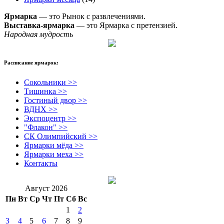
Ярмарка
— это Рынок с развлечениями.
Выставка-ярмарка
— это Ярмарка с претензией.
Народная мудрость
Расписание ярмарок:
Сокольники >>
Тишинка >>
Гостиный двор >>
ВДНХ >>
Экспоцентр >>
"Флакон" >>
СК Олимпийский >>
Ярмарки мёда >>
Ярмарки меха >>
Контакты
Август 2026
Пн
Вт
Ср
Чт
Пт
Сб
Вс
1
2
3
4
5
6
7
8
9