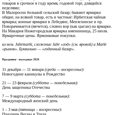
товаров в срочное в году время, годовой торг, длящийся
неделями;
В Малоросии большой сельский базар; бывают ярмарки
общие, на всякий товар, есть и частные: Ирбитская чайная
ярмарка; конные ярмарки в Лебедяне, Мензелинске и пр.
Поворачивается (мечется), словно вор (как цыган) на ярмарке.
На Макария Нижегородская ярмарка именинница, 25 июля.
Ярмарочные цены. Ярмонковые покупки.
из нем. Jahrmarkt, сложение Jahr «год» (см. яровой) и Markt
«рынок». Буквально — «годичный базар».
Праздники - выходные 2026
31 декабря — 11 января
(среда — воскресенье)
:
Новогодние каникулы и Рождество
21 — 23 февраля
(суббота — понедельник)
:
День защитника Отечества
7 — 9 марта
(суббота — понедельник)
:
Международный женский день
1 – 3 мая
(пятница – воскресенье)
:
Праздник Весны и Труда