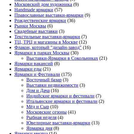
Московский дом художника
(9)
Нandmade ярмарки
(57)
Православные выставки-ярмарки
(9)
Рождественские ярмарки
(36)
Рынки Москвы
(6)
Свадебные выставки
(3)
Текстильные выставки-ярмарки
(7)
ТЦ, ТРЦ и магазины в Москве
(12)
Флакон, который "дизайн-завод"
(16)
Ярмарки в парках Москвы
(30)
Выставки-Ярмарки в Сокольниках
(21)
Ярмарки вакансий
(8)
Ярмарки еды
(21)
Ярмарки и Фестивали
(175)
Восточный базар
(3)
Выставки недвижимости
(3)
Дом и Дача
(16)
Индийские ярмарки и фестивали
(7)
Итальянские ярмарки и фестивали
(2)
Мёд и Сыр
(10)
Московские сезоны
(41)
Рыбная неделя
(4)
Ювелирные выставки-ярмарки
(13)
Ярмарка дня
(8)
Ярмарки месяца
(14)