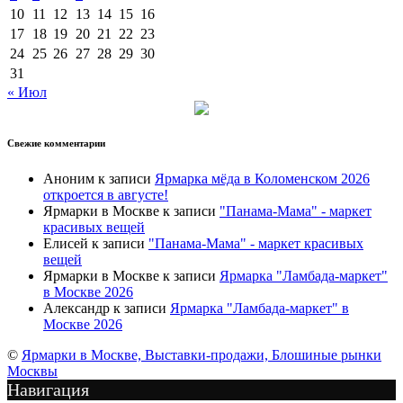
10
11
12
13
14
15
16
17
18
19
20
21
22
23
24
25
26
27
28
29
30
31
« Июл
Свежие комментарии
Аноним
к записи
Ярмарка мёда в Коломенском 2026
откроется в августе!
Ярмарки в Москве
к записи
"Панама-Мама" - маркет
красивых вещей
Елисей
к записи
"Панама-Мама" - маркет красивых
вещей
Ярмарки в Москве
к записи
Ярмарка "Ламбада-маркет"
в Москве 2026
Александр
к записи
Ярмарка "Ламбада-маркет" в
Москве 2026
©
Ярмарки в Москве, Выставки-продажи, Блошиные рынки
Москвы
Навигация