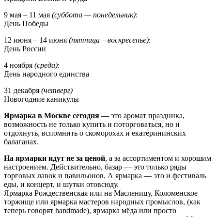
9 мая – 11 мая
(суббота — понедельник)
:
День Победы
12 июня – 14 июня
(пятница – воскресенье)
:
День России
4 ноября
(среда)
:
День народного единства
31 декабря
(четверг)
Новогодние каникулы
Ярмарка в Москве сегодня
— это аромат праздника,
возможность не только купить и поторговаться, но и
отдохнуть, вспомнить о скоморохах и екатерининских
балаганах.
На ярмарки идут не за ценой
, а за ассортиментом и хорошим
настроением. Действительно, базар — это только ряды
торговых лавок и павильонов. А ярмарка — это и фестиваль
еды, и концерт, и шутки отовсюду.
Ярмарка Рождественская или на Масленицу, Коломенское
торжище или ярмарка мастеров народных промыслов, (как
теперь говорят handmade), ярмарка мёда или просто