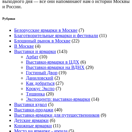
выходного дня — все они напоминают нам о истории Москвы
и России.
Рубрики
Белорусские ярмарки в Москве
(7)
Благотворительные ярмарки и фестивали
(11)
Блошиный рынок в Москве
(22)
В Москве
(4)
Выставки и ярмарки
(143)
Арбат
(10)
Выставки-ярмарки в ЦДХ
(6)
Выставки-ярмарки на ВДНХ
(29)
Гостиный Двор
(19)
Даниловский
(2)
Как добраться
(27)
Крокус Экспо
(7)
Тишинка
(20)
Экспоцентр: выставки-ярмарки
(14)
Выставки кукол
(5)
Выставки-продажи
(40)
Выставки-ярмарки для путешественников
(9)
Детские ярмарки
(6)
Книжные ярмарки
(11)
Место на ярмарке - аренда
(5)