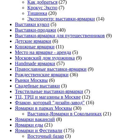
Как добраться
(27)
Крокус Экспо
(7)
Тишинка
(20)
Экспоцентр: выставки-ярмарки
(14)
Выставки кукол
(5)
Выставки-продажи
(40)
Выставки-ярмарки для путешественников
(9)
Детские ярмарки
(6)
Книжные ярмарки
(11)
Место на ярмарке - аренда
(5)
Московский дом художника
(9)
Нandmade ярмарки
(57)
Православные выставки-ярмарки
(9)
Рождественские ярмарки
(36)
Рынки Москвы
(6)
Свадебные выставки
(3)
Текстильные выставки-ярмарки
(7)
ТЦ, ТРЦ и магазины в Москве
(12)
Флакон, который "дизайн-завод"
(16)
Ярмарки в парках Москвы
(30)
Выставки-Ярмарки в Сокольниках
(21)
Ярмарки вакансий
(8)
Ярмарки еды
(21)
Ярмарки и Фестивали
(175)
Восточный базар
(3)