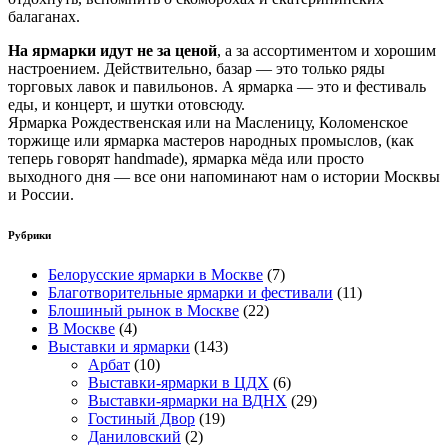
балаганах.
На ярмарки идут не за ценой
, а за ассортиментом и хорошим
настроением. Действительно, базар — это только ряды
торговых лавок и павильонов. А ярмарка — это и фестиваль
еды, и концерт, и шутки отовсюду.
Ярмарка Рождественская или на Масленицу, Коломенское
торжище или ярмарка мастеров народных промыслов, (как
теперь говорят handmade), ярмарка мёда или просто
выходного дня — все они напоминают нам о истории Москвы
и России.
Рубрики
Белорусские ярмарки в Москве
(7)
Благотворительные ярмарки и фестивали
(11)
Блошиный рынок в Москве
(22)
В Москве
(4)
Выставки и ярмарки
(143)
Арбат
(10)
Выставки-ярмарки в ЦДХ
(6)
Выставки-ярмарки на ВДНХ
(29)
Гостиный Двор
(19)
Даниловский
(2)