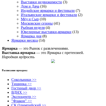
Выставки недвижимости
(3)
Дом и Дача
(16)
Индийские ярмарки и фестивали
(7)
Итальянские ярмарки и фестивали
(2)
Мёд и Сыр
(10)
Московские сезоны
(41)
Рыбная неделя
(4)
Ювелирные выставки-ярмарки
(13)
Ярмарка дня
(8)
Ярмарки месяца
(14)
Ярмарка
— это Рынок с развлечениями.
Выставка-ярмарка
— это Ярмарка с претензией.
Народная мудрость
Расписание ярмарок:
Сокольники >>
Тишинка >>
Гостиный двор >>
ВДНХ >>
Экспоцентр >>
"Флакон" >>
СК Олимпийский >>