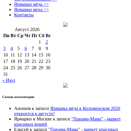
Ярмарки мёда >>
Ярмарки меха >>
Контакты
Август 2026
Пн
Вт
Ср
Чт
Пт
Сб
Вс
1
2
3
4
5
6
7
8
9
10
11
12
13
14
15
16
17
18
19
20
21
22
23
24
25
26
27
28
29
30
31
« Июл
Свежие комментарии
Аноним
к записи
Ярмарка мёда в Коломенском 2026
откроется в августе!
Ярмарки в Москве
к записи
"Панама-Мама" - маркет
красивых вещей
Елисей
к записи
"Панама-Мама" - маркет красивых