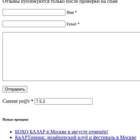
Отзывы публикуются только после проверки на спам
Имя *
Email *
Current ye@r
*
Новые ярмарки
БОХО БАЗАР в Москве в августе отменён!
КвАРТирник: дизайнерский клуб и фестиваль в Москве