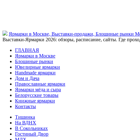
Ярмарки в Москве, Выставки-продажи, Блошиные рынки М
Выставки-Ярмарки 2026: обзоры, расписание, сайты. Где проход
ГЛАВНАЯ
Ярмарки в Москве
Блошиные рынки
Ювелирные ярмарки
Нandmade ярмарки
Дом и Дача
Православные ярмарки
Ярмарки мёда и сыра
Белорусские товары
Книжные ярмарки
Контакты
Тишинка
На ВДНХ
В Сокольниках
Гостиный Двор
МДХ