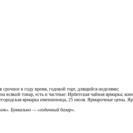
в срочное в году время, годовой торг, длящийся неделями;
а всякий товар, есть и частные: Ирбитская чайная ярмарка; кон
ижегородская ярмарка именинница, 25 июля. Ярмарочные цены. Я
ынок». Буквально — «годичный базар».