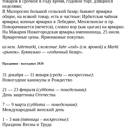
товаров в срочное в году время, годовой торг, длящийся
неделями;
В Малоросии большой сельский базар; бывают ярмарки
общие, на всякий товар, есть и частные: Ирбитская чайная
ярмарка; конные ярмарки в Лебедяне, Мензелинске и пр.
Поворачивается (мечется), словно вор (как цыган) на ярмарке.
На Макария Нижегородская ярмарка именинница, 25 июля.
Ярмарочные цены. Ярмонковые покупки.
из нем. Jahrmarkt, сложение Jahr «год» (см. яровой) и Markt
«рынок». Буквально — «годичный базар».
Праздники - выходные 2026
31 декабря — 11 января
(среда — воскресенье)
:
Новогодние каникулы и Рождество
21 — 23 февраля
(суббота — понедельник)
:
День защитника Отечества
7 — 9 марта
(суббота — понедельник)
:
Международный женский день
1 – 3 мая
(пятница – воскресенье)
:
Праздник Весны и Труда