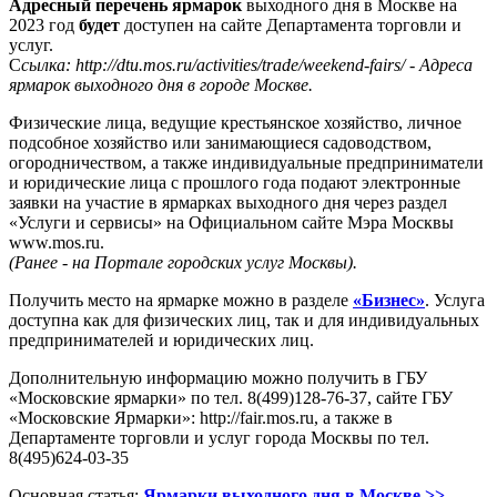
Адресный перечень ярмарок
выходного дня в Москве на
2023 год
будет
доступен на сайте Департамента торговли и
услуг.
С
сылка: http://dtu.mos.ru/activities/trade/weekend-fairs/ - Адреса
ярмарок выходного дня в городе Москве.
Физические лица, ведущие крестьянское хозяйство, личное
подсобное хозяйство или занимающиеся садоводством,
огородничеством, а также индивидуальные предприниматели
и юридические лица с прошлого года подают электронные
заявки на участие в ярмарках выходного дня через раздел
«Услуги и сервисы» на Официальном сайте Мэра Москвы
www.mos.ru.
(Ранее - на Портале городских услуг Москвы).
Получить место на ярмарке можно в разделе
«Бизнес»
. Услуга
доступна как для физических лиц, так и для индивидуальных
предпринимателей и юридических лиц.
Дополнительную информацию можно получить в ГБУ
«Московские ярмарки» по тел. 8(499)128-76-37, сайте ГБУ
«Московские Ярмарки»: http://fair.mos.ru, а также в
Департаменте торговли и услуг города Москвы по тел.
8(495)624-03-35
Основная статья:
Ярмарки выходного дня в Москве >>