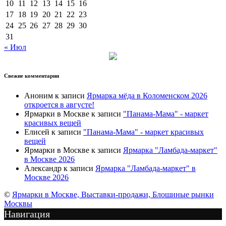
10
11
12
13
14
15
16
17
18
19
20
21
22
23
24
25
26
27
28
29
30
31
« Июл
Свежие комментарии
Аноним
к записи
Ярмарка мёда в Коломенском 2026
откроется в августе!
Ярмарки в Москве
к записи
"Панама-Мама" - маркет
красивых вещей
Елисей
к записи
"Панама-Мама" - маркет красивых
вещей
Ярмарки в Москве
к записи
Ярмарка "Ламбада-маркет"
в Москве 2026
Александр
к записи
Ярмарка "Ламбада-маркет" в
Москве 2026
©
Ярмарки в Москве, Выставки-продажи, Блошиные рынки
Москвы
Навигация
Подписка