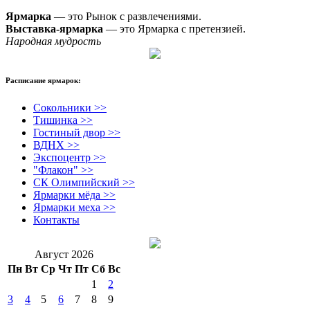
Ярмарка
— это Рынок с развлечениями.
Выставка-ярмарка
— это Ярмарка с претензией.
Народная мудрость
Расписание ярмарок:
Сокольники >>
Тишинка >>
Гостиный двор >>
ВДНХ >>
Экспоцентр >>
"Флакон" >>
СК Олимпийский >>
Ярмарки мёда >>
Ярмарки меха >>
Контакты
Август 2026
Пн
Вт
Ср
Чт
Пт
Сб
Вс
1
2
3
4
5
6
7
8
9