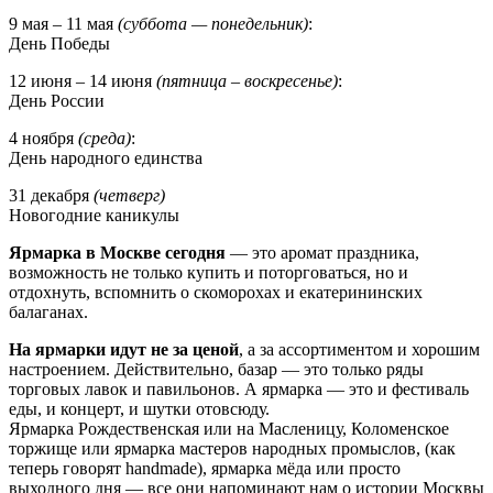
9 мая – 11 мая
(суббота — понедельник)
:
День Победы
12 июня – 14 июня
(пятница – воскресенье)
:
День России
4 ноября
(среда)
:
День народного единства
31 декабря
(четверг)
Новогодние каникулы
Ярмарка в Москве сегодня
— это аромат праздника,
возможность не только купить и поторговаться, но и
отдохнуть, вспомнить о скоморохах и екатерининских
балаганах.
На ярмарки идут не за ценой
, а за ассортиментом и хорошим
настроением. Действительно, базар — это только ряды
торговых лавок и павильонов. А ярмарка — это и фестиваль
еды, и концерт, и шутки отовсюду.
Ярмарка Рождественская или на Масленицу, Коломенское
торжище или ярмарка мастеров народных промыслов, (как
теперь говорят handmade), ярмарка мёда или просто
выходного дня — все они напоминают нам о истории Москвы