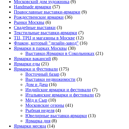
Московский дом художника
(9)
Нandmade ярмарки
(57)
Православные выставки-ярмарки
(9)
Рождественские ярмарки
(36)
Рынки Москвы
(6)
Свадебные выставки
(3)
Текстильные выставки-ярмарки
(7)
ТЦ, ТРЦ и магазины в Москве
(12)
Флакон, который "дизайн-завод"
(16)
Ярмарки в парках Москвы
(30)
Выставки-Ярмарки в Сокольниках
(21)
Ярмарки вакансий
(8)
Ярмарки еды
(21)
Ярмарки и Фестивали
(175)
Восточный базар
(3)
Выставки недвижимости
(3)
Дом и Дача
(16)
Индийские ярмарки и фестивали
(7)
Итальянские ярмарки и фестивали
(2)
Мёд и Сыр
(10)
Московские сезоны
(41)
Рыбная неделя
(4)
Ювелирные выставки-ярмарки
(13)
Ярмарка дня
(8)
Ярмарки месяца
(14)