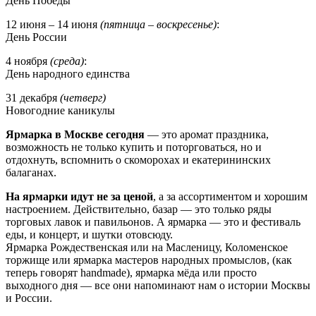
День Победы
12 июня – 14 июня
(пятница – воскресенье)
:
День России
4 ноября
(среда)
:
День народного единства
31 декабря
(четверг)
Новогодние каникулы
Ярмарка в Москве сегодня
— это аромат праздника,
возможность не только купить и поторговаться, но и
отдохнуть, вспомнить о скоморохах и екатерининских
балаганах.
На ярмарки идут не за ценой
, а за ассортиментом и хорошим
настроением. Действительно, базар — это только ряды
торговых лавок и павильонов. А ярмарка — это и фестиваль
еды, и концерт, и шутки отовсюду.
Ярмарка Рождественская или на Масленицу, Коломенское
торжище или ярмарка мастеров народных промыслов, (как
теперь говорят handmade), ярмарка мёда или просто
выходного дня — все они напоминают нам о истории Москвы
и России.