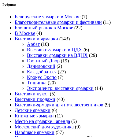
Рубрики
Белорусские ярмарки в Москве
(7)
Благотворительные ярмарки и фестивали
(11)
Блошиный рынок в Москве
(22)
В Москве
(4)
Выставки и ярмарки
(143)
Арбат
(10)
Выставки-ярмарки в ЦДХ
(6)
Выставки-ярмарки на ВДНХ
(29)
Гостиный Двор
(19)
Даниловский
(2)
Как добраться
(27)
Крокус Экспо
(7)
Тишинка
(20)
Экспоцентр: выставки-ярмарки
(14)
Выставки кукол
(5)
Выставки-продажи
(40)
Выставки-ярмарки для путешественников
(9)
Детские ярмарки
(6)
Книжные ярмарки
(11)
Место на ярмарке - аренда
(5)
Московский дом художника
(9)
Нandmade ярмарки
(57)