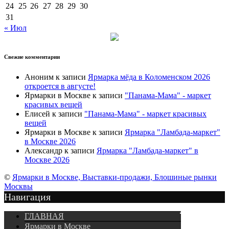
24
25
26
27
28
29
30
31
« Июл
Свежие комментарии
Аноним
к записи
Ярмарка мёда в Коломенском 2026
откроется в августе!
Ярмарки в Москве
к записи
"Панама-Мама" - маркет
красивых вещей
Елисей
к записи
"Панама-Мама" - маркет красивых
вещей
Ярмарки в Москве
к записи
Ярмарка "Ламбада-маркет"
в Москве 2026
Александр
к записи
Ярмарка "Ламбада-маркет" в
Москве 2026
©
Ярмарки в Москве, Выставки-продажи, Блошиные рынки
Москвы
Навигация
Подписка
ГЛАВНАЯ
Ярмарки в Москве