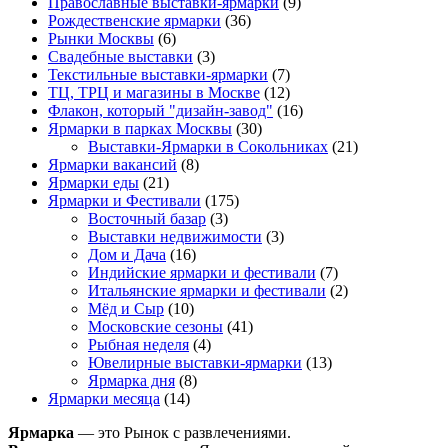
Православные выставки-ярмарки
(9)
Рождественские ярмарки
(36)
Рынки Москвы
(6)
Свадебные выставки
(3)
Текстильные выставки-ярмарки
(7)
ТЦ, ТРЦ и магазины в Москве
(12)
Флакон, который "дизайн-завод"
(16)
Ярмарки в парках Москвы
(30)
Выставки-Ярмарки в Сокольниках
(21)
Ярмарки вакансий
(8)
Ярмарки еды
(21)
Ярмарки и Фестивали
(175)
Восточный базар
(3)
Выставки недвижимости
(3)
Дом и Дача
(16)
Индийские ярмарки и фестивали
(7)
Итальянские ярмарки и фестивали
(2)
Мёд и Сыр
(10)
Московские сезоны
(41)
Рыбная неделя
(4)
Ювелирные выставки-ярмарки
(13)
Ярмарка дня
(8)
Ярмарки месяца
(14)
Ярмарка
— это Рынок с развлечениями.