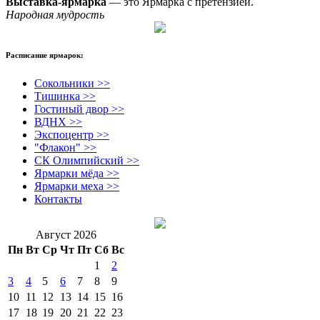
Выставка-ярмарка
— это Ярмарка с претензией.
Народная мудрость
Расписание ярмарок:
Сокольники >>
Тишинка >>
Гостиный двор >>
ВДНХ >>
Экспоцентр >>
"Флакон" >>
СК Олимпийский >>
Ярмарки мёда >>
Ярмарки меха >>
Контакты
Август 2026
Пн
Вт
Ср
Чт
Пт
Сб
Вс
1
2
3
4
5
6
7
8
9
10
11
12
13
14
15
16
17
18
19
20
21
22
23