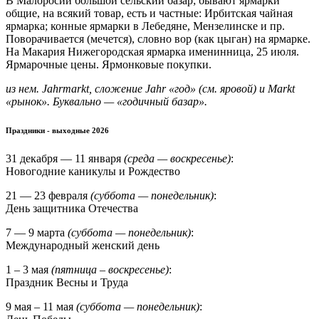
В Малоросии большой сельский базар; бывают ярмарки
общие, на всякий товар, есть и частные: Ирбитская чайная
ярмарка; конные ярмарки в Лебедяне, Мензелинске и пр.
Поворачивается (мечется), словно вор (как цыган) на ярмарке.
На Макария Нижегородская ярмарка именинница, 25 июля.
Ярмарочные цены. Ярмонковые покупки.
из нем. Jahrmarkt, сложение Jahr «год» (см. яровой) и Markt
«рынок». Буквально — «годичный базар».
Праздники - выходные 2026
31 декабря — 11 января
(среда — воскресенье)
:
Новогодние каникулы и Рождество
21 — 23 февраля
(суббота — понедельник)
:
День защитника Отечества
7 — 9 марта
(суббота — понедельник)
:
Международный женский день
1 – 3 мая
(пятница – воскресенье)
:
Праздник Весны и Труда
9 мая – 11 мая
(суббота — понедельник)
: