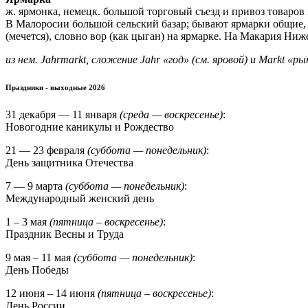
ж. ярмонка, немецк. большой торговый съезд и привоз товаров 
В Малоросии большой сельский базар; бывают ярмарки общие, н
(мечется), словно вор (как цыган) на ярмарке. На Макария Н
из нем. Jahrmarkt, сложение Jahr «год» (см. яровой) и Markt «р
Праздники - выходные 2026
31 декабря — 11 января
(среда — воскресенье)
:
Новогодние каникулы и Рождество
21 — 23 февраля
(суббота — понедельник)
:
День защитника Отечества
7 — 9 марта
(суббота — понедельник)
:
Международный женский день
1 – 3 мая
(пятница – воскресенье)
:
Праздник Весны и Труда
9 мая – 11 мая
(суббота — понедельник)
:
День Победы
12 июня – 14 июня
(пятница – воскресенье)
:
День России