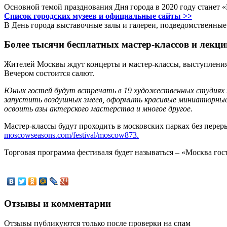
Основной темой празднования Дня города в 2020 году станет 
Список городских музеев и официальные сайты >>
В День города выставочные залы и галереи, подведомственные
Более тысячи бесплатных мастер-классов и лекци
Жителей Москвы ждут концерты и мастер-классы, выступления 
Вечером состоится салют.
Юных гостей будут встречать в 19 художественных студиях 
запустить воздушных змеев, оформить красивые миниатюрные с
освоить азы актерского мастерства и многое другое.
Мастер-классы будут проходить в московских парках без переры
moscowseasons.com/festival/moscow873.
Торговая программа фестиваля будет называться – «Москва го
Отзывы и комментарии
Отзывы публикуются только после проверки на спам