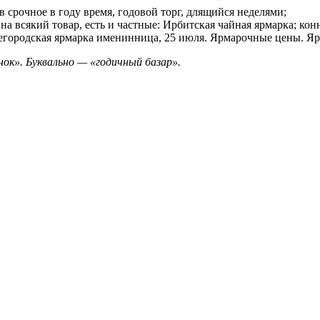
в срочное в году время, годовой торг, длящийся неделями;
а всякий товар, есть и частные: Ирбитская чайная ярмарка; кон
ижегородская ярмарка именинница, 25 июля. Ярмарочные цены. Я
ынок». Буквально — «годичный базар».