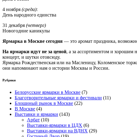
4 ноября
(среда)
:
День народного единства
31 декабря
(четверг)
Новогодние каникулы
Ярмарка в Москве сегодня
— это аромат праздника, возможнос
На ярмарки идут не за ценой
, а за ассортиментом и хорошим 
концерт, и шутки отовсюду.
Ярмарка Рождественская или на Масленицу, Коломенское торжи
они напоминают нам о истории Москвы и России.
Рубрики
Белорусские ярмарки в Москве
(7)
Благотворительные ярмарки и фестивали
(11)
Блошиный рынок в Москве
(22)
В Москве
(4)
Выставки и ярмарки
(143)
Арбат
(10)
Выставки-ярмарки в ЦДХ
(6)
Выставки-ярмарки на ВДНХ
(29)
Гостиный Двор
(19)