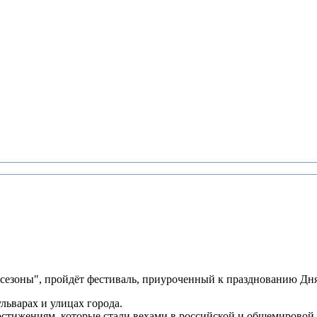
 сезоны", пройдёт фестиваль, приуроченный к празднованию Дня
льварах и улицах города.
тижениям, которые стали вехами в российской и общемировой и