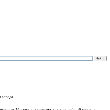
 города.
стории. Москва, как столица, как крупнейший город и