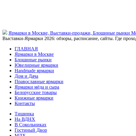
Ярмарки в Москве, Выставки-продажи, Блошиные рынки М
Выставки-Ярмарки 2026: обзоры, расписание, сайты. Где проход
ГЛАВНАЯ
Ярмарки в Москве
Блошиные рынки
Ювелирные ярмарки
Нandmade ярмарки
Дом и Дача
Православные ярмарки
Ярмарки мёда и сыра
Белорусские товары
Книжные ярмарки
Контакты
Тишинка
На ВДНХ
В Сокольниках
Гостиный Двор
МДХ