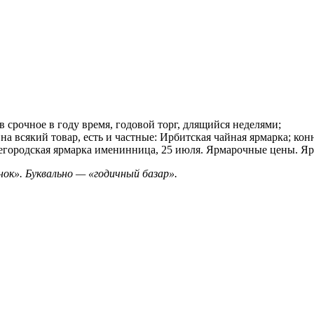
в срочное в году время, годовой торг, длящийся неделями;
а всякий товар, есть и частные: Ирбитская чайная ярмарка; кон
ижегородская ярмарка именинница, 25 июля. Ярмарочные цены. Я
ынок». Буквально — «годичный базар».