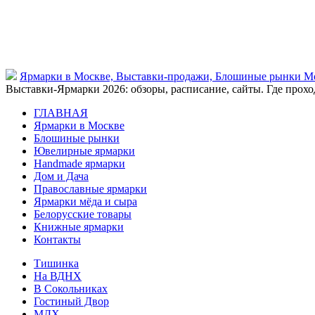
Ярмарки в Москве, Выставки-продажи, Блошиные рынки М
Выставки-Ярмарки 2026: обзоры, расписание, сайты. Где проход
ГЛАВНАЯ
Ярмарки в Москве
Блошиные рынки
Ювелирные ярмарки
Нandmade ярмарки
Дом и Дача
Православные ярмарки
Ярмарки мёда и сыра
Белорусские товары
Книжные ярмарки
Контакты
Тишинка
На ВДНХ
В Сокольниках
Гостиный Двор
МДХ