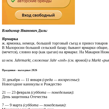
Владимир Иванович Даль:
Ярмарка
ж. ярмонка, немецк. большой торговый съезд и привоз товаров 
В Малоросии большой сельский базар; бывают ярмарки общие, н
(мечется), словно вор (как цыган) на ярмарке. На Макария Н
из нем. Jahrmarkt, сложение Jahr «год» (см. яровой) и Markt «р
Праздники - выходные 2026
31 декабря — 11 января
(среда — воскресенье)
:
Новогодние каникулы и Рождество
21 — 23 февраля
(суббота — понедельник)
:
День защитника Отечества
7 — 9 марта
(суббота — понедельник)
: