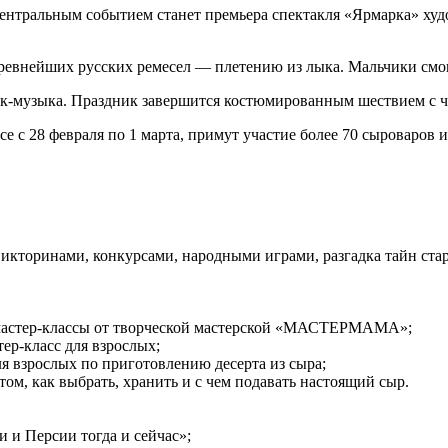
Центральным событием станет премьера спектакля «Ярмарка» ху
з древнейших русских ремесел — плетению из лыка. Мальчики см
 фолк-музыка. Праздник завершится костюмированным шествием с
се с 28 февраля по 1 марта, примут участие более 70 сыроваров
викторинами, конкурсами, народными играми, разгадка тайн ст
е мастер-классы от творческой мастерской «МАСТЕРМАМА»;
ер-класс для взрослых;
ля взрослых по приготовлению десерта из сыра;
ом, как выбрать, хранить и с чем подавать настоящий сыр.
 и Персии тогда и сейчас»;