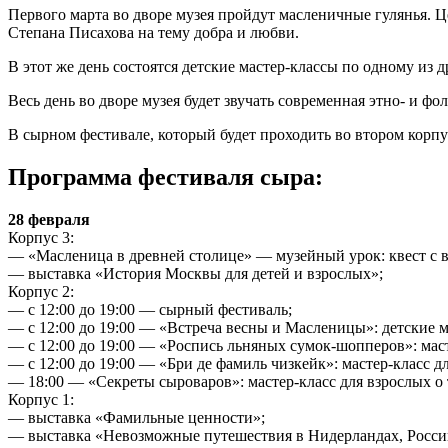
Первого марта во дворе музея пройдут масленичные гулянья. 
Степана Писахова на тему добра и любви.
В этот же день состоятся детские мастер-классы по одному и
Весь день во дворе музея будет звучать современная этно- и
В сырном фестивале, который будет проходить во втором корпу
Программа фестиваля сыра:
28 февраля
Корпус 3:
— «Масленица в древней столице» — музейный урок: квест с 
— выставка «История Москвы для детей и взрослых»;
Корпус 2:
— с 12:00 до 19:00 — сырный фестиваль;
— с 12:00 до 19:00 — «Встреча весны и Масленицы»: детски
— с 12:00 до 19:00 — «Роспись льняных сумок-шопперов»: маст
— с 12:00 до 19:00 — «Бри де фамиль чизкейк»: мастер-класс д
— 18:00 — «Секреты сыроваров»: мастер-класс для взрослых о т
Корпус 1:
— выставка «Фамильные ценности»;
— выставка «Невозможные путешествия в Нидерландах, России