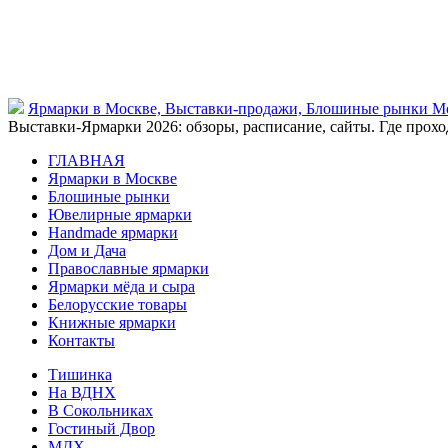
Ярмарки в Москве, Выставки-продажи, Блошиные рынки М
Выставки-Ярмарки 2026: обзоры, расписание, сайты. Где проход
ГЛАВНАЯ
Ярмарки в Москве
Блошиные рынки
Ювелирные ярмарки
Нandmade ярмарки
Дом и Дача
Православные ярмарки
Ярмарки мёда и сыра
Белорусские товары
Книжные ярмарки
Контакты
Тишинка
На ВДНХ
В Сокольниках
Гостиный Двор
МДХ