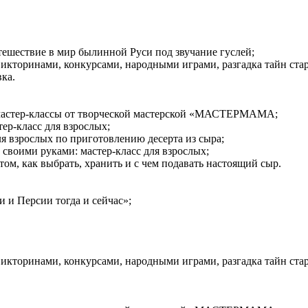
ешествие в мир былинной Руси под звучание гуслей;
викторинами, конкурсами, народными играми, разгадка тайн ст
ка.
е мастер-классы от творческой мастерской «МАСТЕРМАМА;
ер-класс для взрослых;
ля взрослых по приготовлению десерта из сыра;
воими руками: мастер-класс для взрослых;
ом, как выбрать, хранить и с чем подавать настоящий сыр.
 и Персии тогда и сейчас»;
викторинами, конкурсами, народными играми, разгадка тайн ст