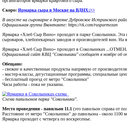
организаторов ярмарки крафтового сыра.
Скоро:
Ярмарка сыра в Москве на ВДНХ:>>
В августе на сыроварне в деревне Дубровское Истринского ра
Официальная группа Вконтакте: https://vk.com/rusparmezan
Ярмарка «Хлеб Сыр Вино» проходит в парке Сокольники. Эта г
сыроваров, хлебопекарных заводов и производителей вин. На я
Ярмарка «Хлеб Сыр Вино» проходит в Сокольниках ...ОТМЕН
Официальный сайт КВЦ "Сокольники" сообщает в ноябре об о
Обещано:
- свежие и качественные продукты напрямую от производителя
- мастер-классы, дегустационные программы, специальные це
- бесплатный проезд от метро "Сокольники"
Часы работы - пока не указаны.
Схема павильонов парка "Сокольники".
Место проведения - павильон 11.1
(это павильон справа от по
Расстояние от метро "Сокольники" до павильона - около 1100 м
Ярмарка проходит с четверга по воскресенье.