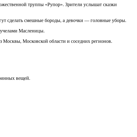
дожественной труппы «Рупор». Зрители услышат сказки
огут сделать смешные бороды, а девочки — головные уборы.
 чучелами Масленицы.
 из Москвы, Московской области и соседних регионов.
аринных вещей.