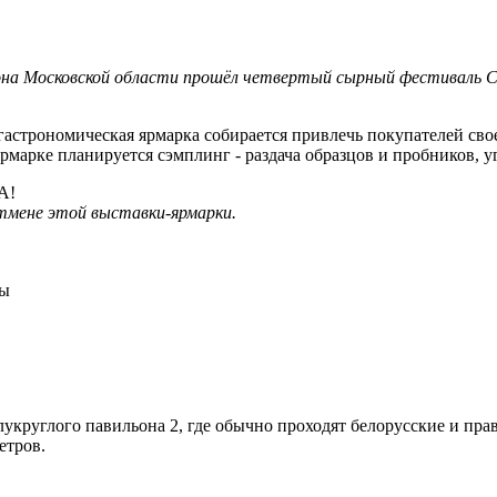
йона Московской области прошёл четвертый сырный фестиваль С
астрономическая ярмарка собирается привлечь покупателей сво
рмарке планируется сэмплинг - раздача образцов и пробников, у
А!
тмене этой выставки-ярмарки.
ны
лукруглого павильона 2, где обычно проходят белорусские и пра
етров.