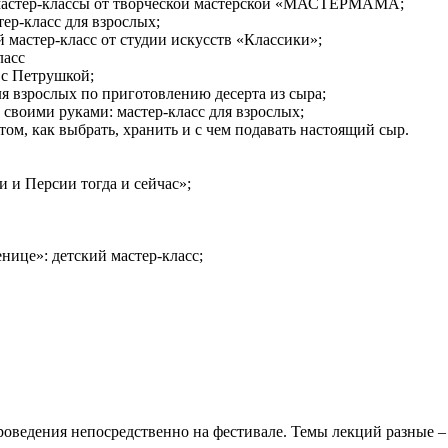
е мастер-классы от творческой мастерской «МАСТЕРМАМА;
ер-класс для взрослых;
 мастер-класс от студии искусств «Классики»;
ласс
 с Петрушкой;
ля взрослых по приготовлению десерта из сыра;
воими руками: мастер-класс для взрослых;
ом, как выбрать, хранить и с чем подавать настоящий сыр.
 и Персии тогда и сейчас»;
ице»: детский мастер-класс;
 проведения непосредственно на фестивале. Темы лекций разные