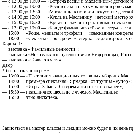
— с 12:00 до 19:00 — «Встреча весны и Масленицы»: детски
— с 12:00 до 19:00 — «Роспись льняных сумок-шопперов»: маст
— с 12:00 до 13:30 — «Масленица в истории искусств»: детский
— с 14:00 до 15:00 — «Кукла на Масленицу»: детский мастер-к
— с 15:00 до 16:30 — «Время игры»: интерактивный спектакль
— с 12:00 до 19:00 — «Бри де фамиль чизкейк»: мастер-класс д
— 15:00 — «Роше, медиаты и трюфели — изысканные конфеты с
— 18:00 — «Секреты сыроваров»: мастер-класс для взрослых о т
Корпус 1:
— выставка «Фамильные ценности»;
— выставка «Невозможные путешествия в Нидерландах, России
— выставка «Точка отсчета».
Двор
* бесплатная программа
— 13:00 — «Плетение традиционных головных уборов к Маслен
— 14:00 — премьера спектакля «Ярмарка» от труппы «Рупор»;
— 15:00 — «Игры. Забавы. Создаем арт-объект из тканей»;
— 15:30 — праздничное шествие с чучелом Масленицы;
— 15:40 — этно-дискотека.
-
-
Записаться на мастер-классы и лекции можно будет в их день