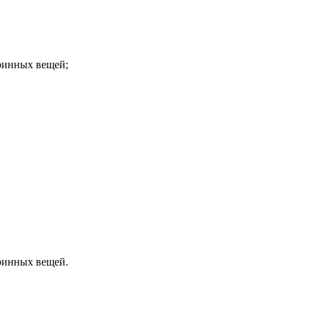
аринных вещей;
аринных вещей.