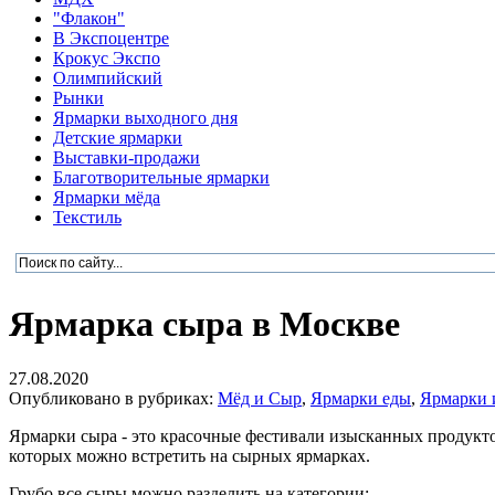
"Флакон"
В Экспоцентре
Крокус Экспо
Олимпийский
Рынки
Ярмарки выходного дня
Детские ярмарки
Выставки-продажи
Благотворительные ярмарки
Ярмарки мёда
Текстиль
Ярмарка сыра в Москве
27.08.2020
Опубликовано в рубриках:
Мёд и Сыр
,
Ярмарки еды
,
Ярмарки 
Ярмарки сыра - это красочные фестивали изысканных продукто
которых можно встретить на сырных ярмарках.
Грубо все сыры можно разделить на категории: