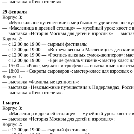
— выставка «Точка отсчета».
29 февраля
Корпус 3:
— «Музыкальное путешествие в мир былин»: удивительное пут
— «Масленица в древней столице» — музейный урок: квест с 
— выставка «История Москвы для детей и взрослых» — выстав
Корпус 2:
— с 12:00 до 19:00 — сырный фестиваль;
— с 12:00 до 19:00 — «Встреча весны и Масленицы»: детски
— с 12:00 до 19:00 — «Роспись льняных сумок-шопперов»: маст
— с 12:00 до 19:00 — «Бри де фамиль чизкейк»: мастер-класс д
— 15:00 — «Роше, медиаты и трюфели — изысканные конфеты с
— 18:00 — «Секреты сыроваров»: мастер-класс для взрослых о т
Корпус 1:
— выставка «Фамильные ценности»;
— выставка «Невозможные путешествия в Нидерландах, России
— выставка «Точка отсчета».
1 марта
Корпус 3:
— «Масленица в древней столице» — музейный урок: квест с 
— выставка «История Москвы для детей и взрослых»;
Корпус 2:
— с 12:00 до 19:00 — сырный фестиваль;