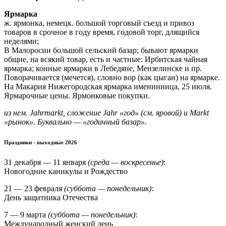
Ярмарка
ж. ярмонка, немецк. большой торговый съезд и привоз
товаров в срочное в году время, годовой торг, длящийся
неделями;
В Малоросии большой сельский базар; бывают ярмарки
общие, на всякий товар, есть и частные: Ирбитская чайная
ярмарка; конные ярмарки в Лебедяне, Мензелинске и пр.
Поворачивается (мечется), словно вор (как цыган) на ярмарке.
На Макария Нижегородская ярмарка именинница, 25 июля.
Ярмарочные цены. Ярмонковые покупки.
из нем. Jahrmarkt, сложение Jahr «год» (см. яровой) и Markt
«рынок». Буквально — «годичный базар».
Праздники - выходные 2026
31 декабря — 11 января
(среда — воскресенье)
:
Новогодние каникулы и Рождество
21 — 23 февраля
(суббота — понедельник)
:
День защитника Отечества
7 — 9 марта
(суббота — понедельник)
:
Международный женский день