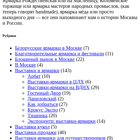
Ярмарка Рождественская или на Масленицу, Коломенское
торжище или ярмарка мастеров народных промыслов, (как
теперь говорят handmade), ярмарка мёда или просто
выходного дня — все они напоминают нам о истории Москвы
и России.
Рубрики
Белорусские ярмарки в Москве
(7)
Благотворительные ярмарки и фестивали
(11)
Блошиный рынок в Москве
(22)
В Москве
(4)
Выставки и ярмарки
(143)
Арбат
(10)
Выставки-ярмарки в ЦДХ
(6)
Выставки-ярмарки на ВДНХ
(29)
Гостиный Двор
(19)
Даниловский
(2)
Как добраться
(27)
Крокус Экспо
(7)
Тишинка
(20)
Экспоцентр: выставки-ярмарки
(14)
Выставки кукол
(5)
Выставки-продажи
(40)
Выставки-ярмарки для путешественников
(9)