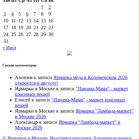
Пн
Вт
Ср
Чт
Пт
Сб
Вс
1
2
3
4
5
6
7
8
9
10
11
12
13
14
15
16
17
18
19
20
21
22
23
24
25
26
27
28
29
30
31
« Июл
Свежие комментарии
Аноним
к записи
Ярмарка мёда в Коломенском 2026
откроется в августе!
Ярмарки в Москве
к записи
"Панама-Мама" - маркет
красивых вещей
Елисей
к записи
"Панама-Мама" - маркет красивых
вещей
Ярмарки в Москве
к записи
Ярмарка "Ламбада-маркет"
в Москве 2026
Александр
к записи
Ярмарка "Ламбада-маркет" в
Москве 2026
©
Ярмарки в Москве, Выставки-продажи, Блошиные рынки