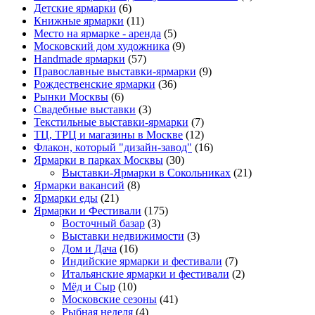
Детские ярмарки
(6)
Книжные ярмарки
(11)
Место на ярмарке - аренда
(5)
Московский дом художника
(9)
Нandmade ярмарки
(57)
Православные выставки-ярмарки
(9)
Рождественские ярмарки
(36)
Рынки Москвы
(6)
Свадебные выставки
(3)
Текстильные выставки-ярмарки
(7)
ТЦ, ТРЦ и магазины в Москве
(12)
Флакон, который "дизайн-завод"
(16)
Ярмарки в парках Москвы
(30)
Выставки-Ярмарки в Сокольниках
(21)
Ярмарки вакансий
(8)
Ярмарки еды
(21)
Ярмарки и Фестивали
(175)
Восточный базар
(3)
Выставки недвижимости
(3)
Дом и Дача
(16)
Индийские ярмарки и фестивали
(7)
Итальянские ярмарки и фестивали
(2)
Мёд и Сыр
(10)
Московские сезоны
(41)
Рыбная неделя
(4)