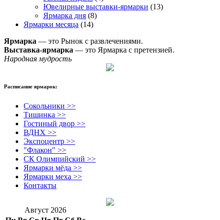
Ювелирные выставки-ярмарки
(13)
Ярмарка дня
(8)
Ярмарки месяца
(14)
Ярмарка
— это Рынок с развлечениями.
Выставка-ярмарка
— это Ярмарка с претензией.
Народная мудрость
Расписание ярмарок:
Сокольники >>
Тишинка >>
Гостиный двор >>
ВДНХ >>
Экспоцентр >>
"Флакон" >>
СК Олимпийский >>
Ярмарки мёда >>
Ярмарки меха >>
Контакты
Август 2026