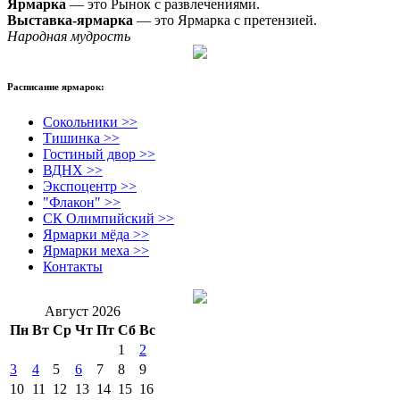
Ярмарка
— это Рынок с развлечениями.
Выставка-ярмарка
— это Ярмарка с претензией.
Народная мудрость
Расписание ярмарок:
Сокольники >>
Тишинка >>
Гостиный двор >>
ВДНХ >>
Экспоцентр >>
"Флакон" >>
СК Олимпийский >>
Ярмарки мёда >>
Ярмарки меха >>
Контакты
Август 2026
Пн
Вт
Ср
Чт
Пт
Сб
Вс
1
2
3
4
5
6
7
8
9
10
11
12
13
14
15
16