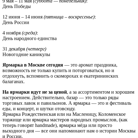
9 мая – 11 мая
(суббота — понедельник)
:
День Победы
12 июня – 14 июня
(пятница – воскресенье)
:
День России
4 ноября
(среда)
:
День народного единства
31 декабря
(четверг)
Новогодние каникулы
Ярмарка в Москве сегодня
— это аромат праздника,
возможность не только купить и поторговаться, но и
отдохнуть, вспомнить о скоморохах и екатерининских
балаганах.
На ярмарки идут не за ценой
, а за ассортиментом и хорошим
настроением. Действительно, базар — это только ряды
торговых лавок и павильонов. А ярмарка — это и фестиваль
еды, и концерт, и шутки отовсюду.
Ярмарка Рождественская или на Масленицу, Коломенское
торжище или ярмарка мастеров народных промыслов, (как
теперь говорят handmade), ярмарка мёда или просто
выходного дня — все они напоминают нам о истории Москвы
и России.