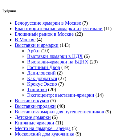
Рубрики
Белорусские ярмарки в Москве
(7)
Благотворительные ярмарки и фестивали
(11)
Блошиный рынок в Москве
(22)
В Москве
(4)
Выставки и ярмарки
(143)
Арбат
(10)
Выставки-ярмарки в ЦДХ
(6)
Выставки-ярмарки на ВДНХ
(29)
Гостиный Двор
(19)
Даниловский
(2)
Как добраться
(27)
Крокус Экспо
(7)
Тишинка
(20)
Экспоцентр: выставки-ярмарки
(14)
Выставки кукол
(5)
Выставки-продажи
(40)
Выставки-ярмарки для путешественников
(9)
Детские ярмарки
(6)
Книжные ярмарки
(11)
Место на ярмарке - аренда
(5)
Московский дом художника
(9)