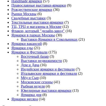
Нandmade ярмарки
(57)
Православные выставки-ярмарки
(9)
Рождественские ярмарки
(36)
Рынки Москвы
(6)
Свадебные выставки
(3)
Текстильные выставки-ярмарки
(7)
ТЦ, ТРЦ и магазины в Москве
(12)
Флакон, который "дизайн-завод"
(16)
Ярмарки в парках Москвы
(30)
Выставки-Ярмарки в Сокольниках
(21)
Ярмарки вакансий
(8)
Ярмарки еды
(21)
Ярмарки и Фестивали
(175)
Восточный базар
(3)
Выставки недвижимости
(3)
Дом и Дача
(16)
Индийские ярмарки и фестивали
(7)
Итальянские ярмарки и фестивали
(2)
Мёд и Сыр
(10)
Московские сезоны
(41)
Рыбная неделя
(4)
Ювелирные выставки-ярмарки
(13)
Ярмарка дня
(8)
Ярмарки месяца
(14)