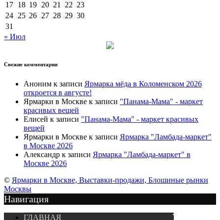
17
18
19
20
21
22
23
24
25
26
27
28
29
30
31
« Июл
Свежие комментарии
Аноним
к записи
Ярмарка мёда в Коломенском 2026
откроется в августе!
Ярмарки в Москве
к записи
"Панама-Мама" - маркет
красивых вещей
Елисей
к записи
"Панама-Мама" - маркет красивых
вещей
Ярмарки в Москве
к записи
Ярмарка "Ламбада-маркет"
в Москве 2026
Александр
к записи
Ярмарка "Ламбада-маркет" в
Москве 2026
©
Ярмарки в Москве, Выставки-продажи, Блошиные рынки
Москвы
Навигация
Подписка
ГЛАВНАЯ