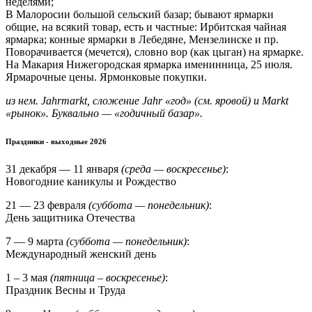
неделями;
В Малоросии большой сельский базар; бывают ярмарки
общие, на всякий товар, есть и частные: Ирбитская чайная
ярмарка; конные ярмарки в Лебедяне, Мензелинске и пр.
Поворачивается (мечется), словно вор (как цыган) на ярмарке.
На Макария Нижегородская ярмарка именинница, 25 июля.
Ярмарочные цены. Ярмонковые покупки.
из нем. Jahrmarkt, сложение Jahr «год» (см. яровой) и Markt
«рынок». Буквально — «годичный базар».
Праздники - выходные 2026
31 декабря — 11 января
(среда — воскресенье)
:
Новогодние каникулы и Рождество
21 — 23 февраля
(суббота — понедельник)
:
День защитника Отечества
7 — 9 марта
(суббота — понедельник)
:
Международный женский день
1 – 3 мая
(пятница – воскресенье)
:
Праздник Весны и Труда