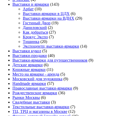
Выставки и ярмарки
(143)
Арбат
(10)
Выставки-ярмарки в ЦДХ
(6)
Выставки-ярмарки на ВДНХ
(29)
Гостиный Двор
(19)
Даниловский
(2)
Как добраться
(27)
Крокус Экспо
(7)
Тишинка
(20)
Экспоцентр: выставки-ярмарки
(14)
Выставки кукол
(5)
Выставки-продажи
(40)
Выставки-ярмарки для путешественников
(9)
Детские ярмарки
(6)
Книжные ярмарки
(11)
Место на ярмарке - аренда
(5)
Московский дом художника
(9)
Нandmade ярмарки
(57)
Православные выставки-ярмарки
(9)
Рождественские ярмарки
(36)
Рынки Москвы
(6)
Свадебные выставки
(3)
Текстильные выставки-ярмарки
(7)
ТЦ, ТРЦ и магазины в Москве
(12)