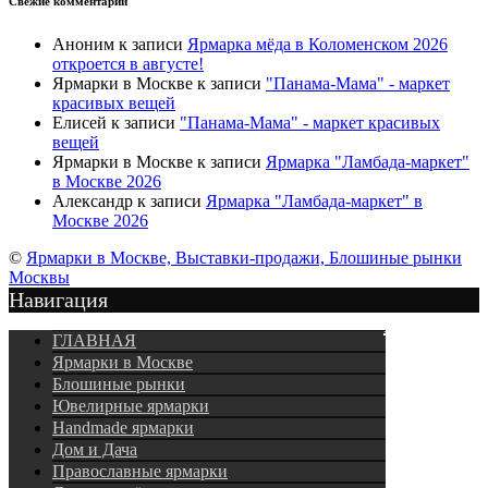
Свежие комментарии
Аноним
к записи
Ярмарка мёда в Коломенском 2026
откроется в августе!
Ярмарки в Москве
к записи
"Панама-Мама" - маркет
красивых вещей
Елисей
к записи
"Панама-Мама" - маркет красивых
вещей
Ярмарки в Москве
к записи
Ярмарка "Ламбада-маркет"
в Москве 2026
Александр
к записи
Ярмарка "Ламбада-маркет" в
Москве 2026
©
Ярмарки в Москве, Выставки-продажи, Блошиные рынки
Москвы
Навигация
Подписка
ГЛАВНАЯ
Ярмарки в Москве
Блошиные рынки
Ювелирные ярмарки
Нandmade ярмарки
Дом и Дача
Православные ярмарки