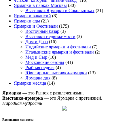
Флакон, который "дизайн-завод"
(16)
Ярмарки в парках Москвы
(30)
Выставки-Ярмарки в Сокольниках
(21)
Ярмарки вакансий
(8)
Ярмарки еды
(21)
Ярмарки и Фестивали
(175)
Восточный базар
(3)
Выставки недвижимости
(3)
Дом и Дача
(16)
Индийские ярмарки и фестивали
(7)
Итальянские ярмарки и фестивали
(2)
Мёд и Сыр
(10)
Московские сезоны
(41)
Рыбная неделя
(4)
Ювелирные выставки-ярмарки
(13)
Ярмарка дня
(8)
Ярмарки месяца
(14)
Ярмарка
— это Рынок с развлечениями.
Выставка-ярмарка
— это Ярмарка с претензией.
Народная мудрость
Расписание ярмарок: