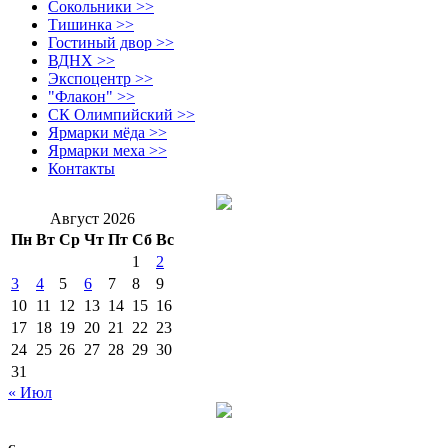
Сокольники >>
Тишинка >>
Гостиный двор >>
ВДНХ >>
Экспоцентр >>
"Флакон" >>
СК Олимпийский >>
Ярмарки мёда >>
Ярмарки меха >>
Контакты
Август 2026
Пн
Вт
Ср
Чт
Пт
Сб
Вс
1
2
3
4
5
6
7
8
9
10
11
12
13
14
15
16
17
18
19
20
21
22
23
24
25
26
27
28
29
30
31
« Июл