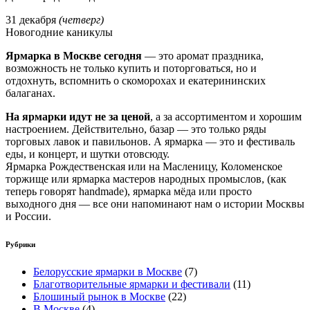
31 декабря
(четверг)
Новогодние каникулы
Ярмарка в Москве сегодня
— это аромат праздника,
возможность не только купить и поторговаться, но и
отдохнуть, вспомнить о скоморохах и екатерининских
балаганах.
На ярмарки идут не за ценой
, а за ассортиментом и хорошим
настроением. Действительно, базар — это только ряды
торговых лавок и павильонов. А ярмарка — это и фестиваль
еды, и концерт, и шутки отовсюду.
Ярмарка Рождественская или на Масленицу, Коломенское
торжище или ярмарка мастеров народных промыслов, (как
теперь говорят handmade), ярмарка мёда или просто
выходного дня — все они напоминают нам о истории Москвы
и России.
Рубрики
Белорусские ярмарки в Москве
(7)
Благотворительные ярмарки и фестивали
(11)
Блошиный рынок в Москве
(22)
В Москве
(4)