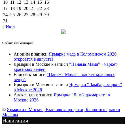
10
11
12
13
14
15
16
17
18
19
20
21
22
23
24
25
26
27
28
29
30
31
« Июл
Свежие комментарии
Аноним
к записи
Ярмарка мёда в Коломенском 2026
откроется в августе!
Ярмарки в Москве
к записи
"Панама-Мама" - маркет
красивых вещей
Елисей
к записи
"Панама-Мама" - маркет красивых
вещей
Ярмарки в Москве
к записи
Ярмарка "Ламбада-маркет"
в Москве 2026
Александр
к записи
Ярмарка "Ламбада-маркет" в
Москве 2026
©
Ярмарки в Москве, Выставки-продажи, Блошиные рынки
Москвы
Навигация
Подписка