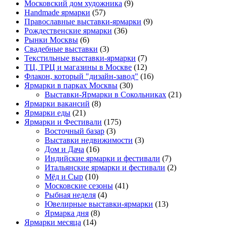
Московский дом художника
(9)
Нandmade ярмарки
(57)
Православные выставки-ярмарки
(9)
Рождественские ярмарки
(36)
Рынки Москвы
(6)
Свадебные выставки
(3)
Текстильные выставки-ярмарки
(7)
ТЦ, ТРЦ и магазины в Москве
(12)
Флакон, который "дизайн-завод"
(16)
Ярмарки в парках Москвы
(30)
Выставки-Ярмарки в Сокольниках
(21)
Ярмарки вакансий
(8)
Ярмарки еды
(21)
Ярмарки и Фестивали
(175)
Восточный базар
(3)
Выставки недвижимости
(3)
Дом и Дача
(16)
Индийские ярмарки и фестивали
(7)
Итальянские ярмарки и фестивали
(2)
Мёд и Сыр
(10)
Московские сезоны
(41)
Рыбная неделя
(4)
Ювелирные выставки-ярмарки
(13)
Ярмарка дня
(8)
Ярмарки месяца
(14)