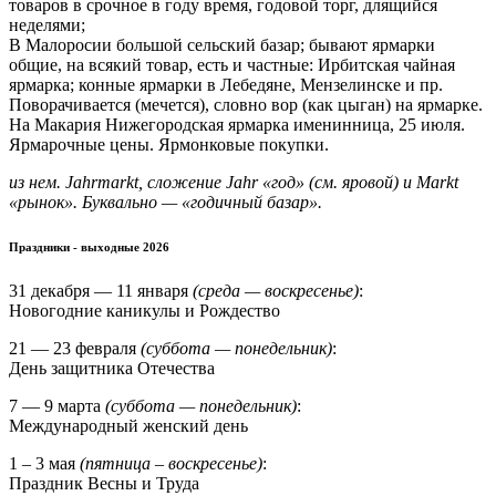
товаров в срочное в году время, годовой торг, длящийся
неделями;
В Малоросии большой сельский базар; бывают ярмарки
общие, на всякий товар, есть и частные: Ирбитская чайная
ярмарка; конные ярмарки в Лебедяне, Мензелинске и пр.
Поворачивается (мечется), словно вор (как цыган) на ярмарке.
На Макария Нижегородская ярмарка именинница, 25 июля.
Ярмарочные цены. Ярмонковые покупки.
из нем. Jahrmarkt, сложение Jahr «год» (см. яровой) и Markt
«рынок». Буквально — «годичный базар».
Праздники - выходные 2026
31 декабря — 11 января
(среда — воскресенье)
:
Новогодние каникулы и Рождество
21 — 23 февраля
(суббота — понедельник)
:
День защитника Отечества
7 — 9 марта
(суббота — понедельник)
:
Международный женский день
1 – 3 мая
(пятница – воскресенье)
:
Праздник Весны и Труда