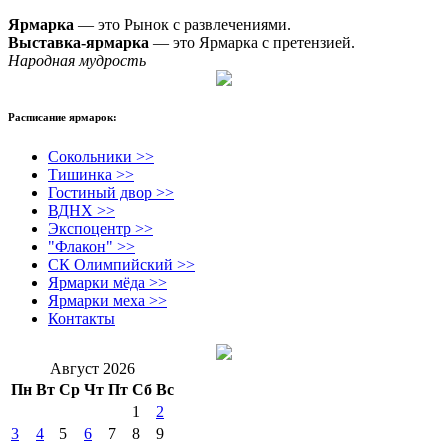
Ярмарка
— это Рынок с развлечениями.
Выставка-ярмарка
— это Ярмарка с претензией.
Народная мудрость
Расписание ярмарок:
Сокольники >>
Тишинка >>
Гостиный двор >>
ВДНХ >>
Экспоцентр >>
"Флакон" >>
СК Олимпийский >>
Ярмарки мёда >>
Ярмарки меха >>
Контакты
Август 2026
Пн
Вт
Ср
Чт
Пт
Сб
Вс
1
2
3
4
5
6
7
8
9