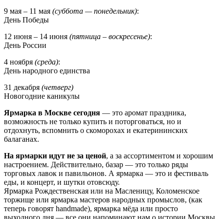
9 мая – 11 мая
(суббота — понедельник)
:
День Победы
12 июня – 14 июня
(пятница – воскресенье)
:
День России
4 ноября
(среда)
:
День народного единства
31 декабря
(четверг)
Новогодние каникулы
Ярмарка в Москве сегодня
— это аромат праздника,
возможность не только купить и поторговаться, но и
отдохнуть, вспомнить о скоморохах и екатерининских
балаганах.
На ярмарки идут не за ценой
, а за ассортиментом и хорошим
настроением. Действительно, базар — это только ряды
торговых лавок и павильонов. А ярмарка — это и фестиваль
еды, и концерт, и шутки отовсюду.
Ярмарка Рождественская или на Масленицу, Коломенское
торжище или ярмарка мастеров народных промыслов, (как
теперь говорят handmade), ярмарка мёда или просто
выходного дня — все они напоминают нам о истории Москвы