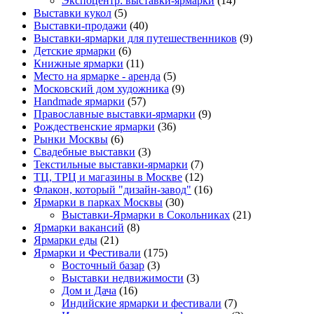
Экспоцентр: выставки-ярмарки
(14)
Выставки кукол
(5)
Выставки-продажи
(40)
Выставки-ярмарки для путешественников
(9)
Детские ярмарки
(6)
Книжные ярмарки
(11)
Место на ярмарке - аренда
(5)
Московский дом художника
(9)
Нandmade ярмарки
(57)
Православные выставки-ярмарки
(9)
Рождественские ярмарки
(36)
Рынки Москвы
(6)
Свадебные выставки
(3)
Текстильные выставки-ярмарки
(7)
ТЦ, ТРЦ и магазины в Москве
(12)
Флакон, который "дизайн-завод"
(16)
Ярмарки в парках Москвы
(30)
Выставки-Ярмарки в Сокольниках
(21)
Ярмарки вакансий
(8)
Ярмарки еды
(21)
Ярмарки и Фестивали
(175)
Восточный базар
(3)
Выставки недвижимости
(3)
Дом и Дача
(16)
Индийские ярмарки и фестивали
(7)