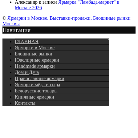
Александр
к записи
Ярмарка "Ламбада-маркет" в
Москве 2026
©
Ярмарки в Москве, Выставки-продажи, Блошиные рынки
Москвы
Навигация
Подписка
ГЛАВНАЯ
Ярмарки в Москве
Блошиные рынки
Ювелирные ярмарки
Нandmade ярмарки
Дом и Дача
Православные ярмарки
Ярмарки мёда и сыра
Белорусские товары
Книжные ярмарки
Контакты