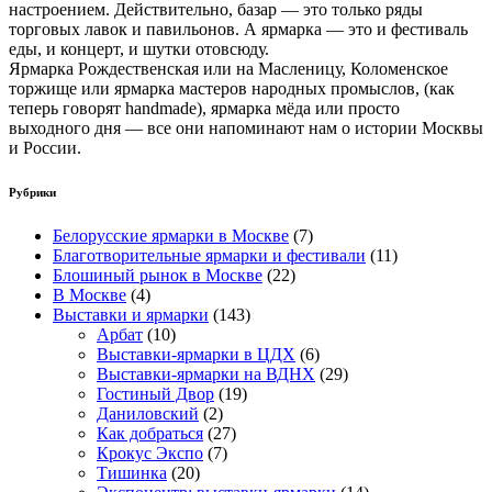
настроением. Действительно, базар — это только ряды
торговых лавок и павильонов. А ярмарка — это и фестиваль
еды, и концерт, и шутки отовсюду.
Ярмарка Рождественская или на Масленицу, Коломенское
торжище или ярмарка мастеров народных промыслов, (как
теперь говорят handmade), ярмарка мёда или просто
выходного дня — все они напоминают нам о истории Москвы
и России.
Рубрики
Белорусские ярмарки в Москве
(7)
Благотворительные ярмарки и фестивали
(11)
Блошиный рынок в Москве
(22)
В Москве
(4)
Выставки и ярмарки
(143)
Арбат
(10)
Выставки-ярмарки в ЦДХ
(6)
Выставки-ярмарки на ВДНХ
(29)
Гостиный Двор
(19)
Даниловский
(2)
Как добраться
(27)
Крокус Экспо
(7)
Тишинка
(20)