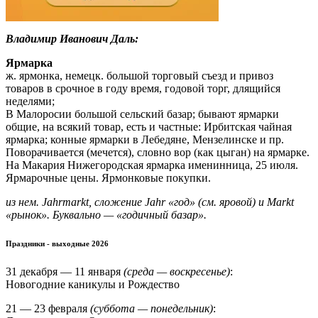
Владимир Иванович Даль:
Ярмарка
ж. ярмонка, немецк. большой торговый съезд и привоз
товаров в срочное в году время, годовой торг, длящийся
неделями;
В Малоросии большой сельский базар; бывают ярмарки
общие, на всякий товар, есть и частные: Ирбитская чайная
ярмарка; конные ярмарки в Лебедяне, Мензелинске и пр.
Поворачивается (мечется), словно вор (как цыган) на ярмарке.
На Макария Нижегородская ярмарка именинница, 25 июля.
Ярмарочные цены. Ярмонковые покупки.
из нем. Jahrmarkt, сложение Jahr «год» (см. яровой) и Markt
«рынок». Буквально — «годичный базар».
Праздники - выходные 2026
31 декабря — 11 января
(среда — воскресенье)
:
Новогодние каникулы и Рождество
21 — 23 февраля
(суббота — понедельник)
: