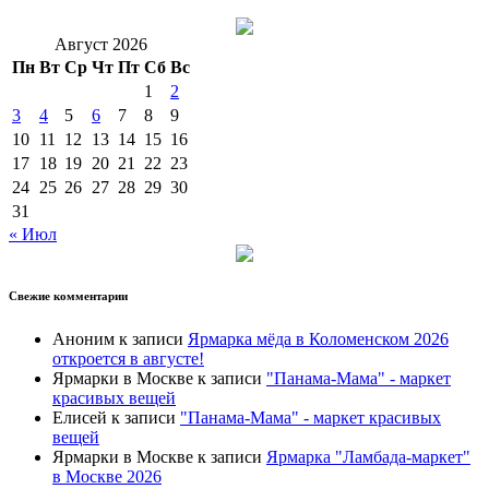
Август 2026
Пн
Вт
Ср
Чт
Пт
Сб
Вс
1
2
3
4
5
6
7
8
9
10
11
12
13
14
15
16
17
18
19
20
21
22
23
24
25
26
27
28
29
30
31
« Июл
Свежие комментарии
Аноним
к записи
Ярмарка мёда в Коломенском 2026
откроется в августе!
Ярмарки в Москве
к записи
"Панама-Мама" - маркет
красивых вещей
Елисей
к записи
"Панама-Мама" - маркет красивых
вещей
Ярмарки в Москве
к записи
Ярмарка "Ламбада-маркет"
в Москве 2026