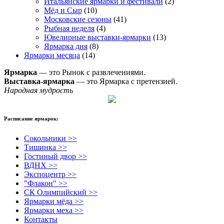
Итальянские ярмарки и фестивали
(2)
Мёд и Сыр
(10)
Московские сезоны
(41)
Рыбная неделя
(4)
Ювелирные выставки-ярмарки
(13)
Ярмарка дня
(8)
Ярмарки месяца
(14)
Ярмарка
— это Рынок с развлечениями.
Выставка-ярмарка
— это Ярмарка с претензией.
Народная мудрость
Расписание ярмарок:
Сокольники >>
Тишинка >>
Гостиный двор >>
ВДНХ >>
Экспоцентр >>
"Флакон" >>
СК Олимпийский >>
Ярмарки мёда >>
Ярмарки меха >>
Контакты