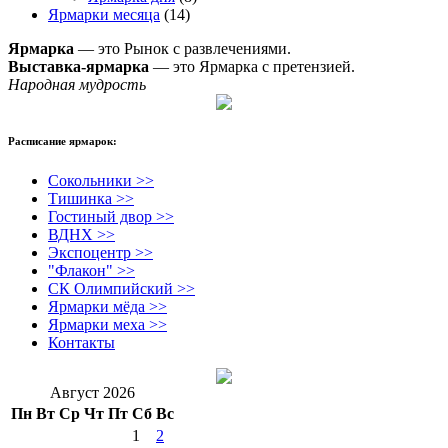
Ярмарки месяца
(14)
Ярмарка
— это Рынок с развлечениями.
Выставка-ярмарка
— это Ярмарка с претензией.
Народная мудрость
Расписание ярмарок:
Сокольники >>
Тишинка >>
Гостиный двор >>
ВДНХ >>
Экспоцентр >>
"Флакон" >>
СК Олимпийский >>
Ярмарки мёда >>
Ярмарки меха >>
Контакты
Август 2026
Пн
Вт
Ср
Чт
Пт
Сб
Вс
1
2