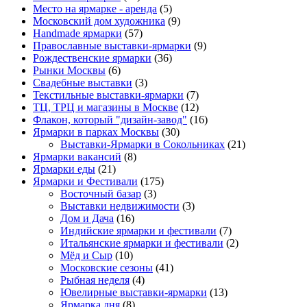
Место на ярмарке - аренда
(5)
Московский дом художника
(9)
Нandmade ярмарки
(57)
Православные выставки-ярмарки
(9)
Рождественские ярмарки
(36)
Рынки Москвы
(6)
Свадебные выставки
(3)
Текстильные выставки-ярмарки
(7)
ТЦ, ТРЦ и магазины в Москве
(12)
Флакон, который "дизайн-завод"
(16)
Ярмарки в парках Москвы
(30)
Выставки-Ярмарки в Сокольниках
(21)
Ярмарки вакансий
(8)
Ярмарки еды
(21)
Ярмарки и Фестивали
(175)
Восточный базар
(3)
Выставки недвижимости
(3)
Дом и Дача
(16)
Индийские ярмарки и фестивали
(7)
Итальянские ярмарки и фестивали
(2)
Мёд и Сыр
(10)
Московские сезоны
(41)
Рыбная неделя
(4)
Ювелирные выставки-ярмарки
(13)
Ярмарка дня
(8)