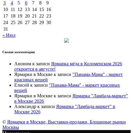
3
4
5
6
7
8
9
10
11
12
13
14
15
16
17
18
19
20
21
22
23
24
25
26
27
28
29
30
31
« Июл
Свежие комментарии
Аноним
к записи
Ярмарка мёда в Коломенском 2026
откроется в августе!
Ярмарки в Москве
к записи
"Панама-Мама" - маркет
красивых вещей
Елисей
к записи
"Панама-Мама" - маркет красивых
вещей
Ярмарки в Москве
к записи
Ярмарка "Ламбада-маркет"
в Москве 2026
Александр
к записи
Ярмарка "Ламбада-маркет" в
Москве 2026
©
Ярмарки в Москве, Выставки-продажи, Блошиные рынки
Москвы