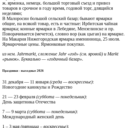
ж. ярмонка, немецк. большой торговый съезд и привоз
товаров в срочное в году время, годовой торг, длящийся
неделями;
В Малоросии большой сельский базар; бывают ярмарки
общие, на всякий товар, есть и частные: Ирбитская чайная
ярмарка; конные ярмарки в Лебедяне, Мензелинске и пр.
Поворачивается (мечется), словно вор (как цыган) на ярмарке.
На Макария Нижегородская ярмарка именинница, 25 июля.
Ярмарочные цены. Ярмонковые покупки.
из нем. Jahrmarkt, сложение Jahr «год» (см. яровой) и Markt
«рынок». Буквально — «годичный базар».
Праздники - выходные 2026
31 декабря — 11 января
(среда — воскресенье)
:
Новогодние каникулы и Рождество
21 — 23 февраля
(суббота — понедельник)
:
День защитника Отечества
7 — 9 марта
(суббота — понедельник)
:
Международный женский день
1 – 3 мая
(пятница – воскресенье)
: