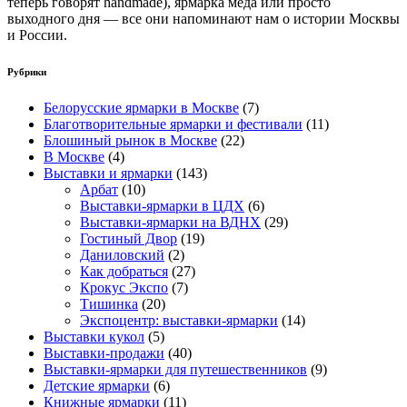
теперь говорят handmade), ярмарка мёда или просто
выходного дня — все они напоминают нам о истории Москвы
и России.
Рубрики
Белорусские ярмарки в Москве
(7)
Благотворительные ярмарки и фестивали
(11)
Блошиный рынок в Москве
(22)
В Москве
(4)
Выставки и ярмарки
(143)
Арбат
(10)
Выставки-ярмарки в ЦДХ
(6)
Выставки-ярмарки на ВДНХ
(29)
Гостиный Двор
(19)
Даниловский
(2)
Как добраться
(27)
Крокус Экспо
(7)
Тишинка
(20)
Экспоцентр: выставки-ярмарки
(14)
Выставки кукол
(5)
Выставки-продажи
(40)
Выставки-ярмарки для путешественников
(9)
Детские ярмарки
(6)
Книжные ярмарки
(11)