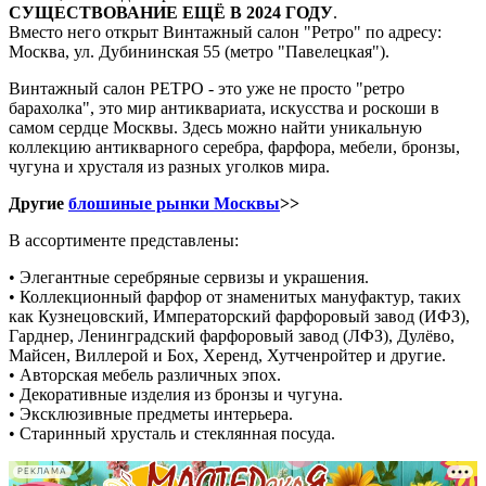
СУЩЕСТВОВАНИЕ ЕЩЁ В 2024 ГОДУ
.
Вместо него открыт Винтажный салон "Ретро" по адресу:
Москва, ул. Дубининская 55 (метро "Павелецкая").
Винтажный салон РЕТРО - это уже не просто "ретро
барахолка", это мир антиквариата, искусства и роскоши в
самом сердце Москвы. Здесь можно найти уникальную
коллекцию антикварного серебра, фарфора, мебели, бронзы,
чугуна и хрусталя из разных уголков мира.
Другие
блошиные рынки Москвы
>>
В ассортименте представлены:
• Элегантные серебряные сервизы и украшения.
• Коллекционный фарфор от знаменитых мануфактур, таких
как Кузнецовский, Императорский фарфоровый завод (ИФЗ),
Гарднер, Ленинградский фарфоровый завод (ЛФЗ), Дулёво,
Майсен, Виллерой и Бох, Херенд, Хутченройтер и другие.
• Авторская мебель различных эпох.
• Декоративные изделия из бронзы и чугуна.
• Эксклюзивные предметы интерьера.
• Старинный хрусталь и стеклянная посуда.
РЕКЛАМА