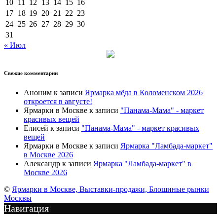
10
11
12
13
14
15
16
17
18
19
20
21
22
23
24
25
26
27
28
29
30
31
« Июл
Свежие комментарии
Аноним
к записи
Ярмарка мёда в Коломенском 2026
откроется в августе!
Ярмарки в Москве
к записи
"Панама-Мама" - маркет
красивых вещей
Елисей
к записи
"Панама-Мама" - маркет красивых
вещей
Ярмарки в Москве
к записи
Ярмарка "Ламбада-маркет"
в Москве 2026
Александр
к записи
Ярмарка "Ламбада-маркет" в
Москве 2026
©
Ярмарки в Москве, Выставки-продажи, Блошиные рынки
Москвы
Навигация
Подписка