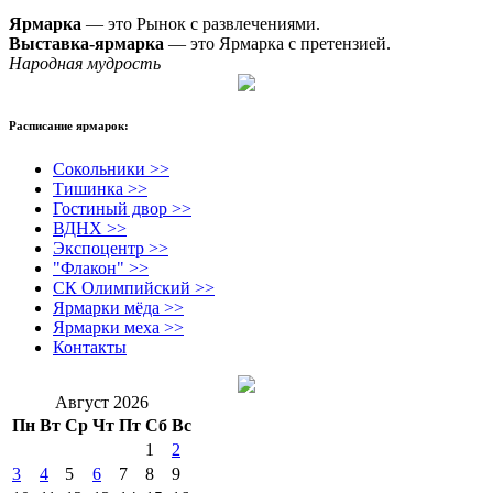
Ярмарка
— это Рынок с развлечениями.
Выставка-ярмарка
— это Ярмарка с претензией.
Народная мудрость
Расписание ярмарок:
Сокольники >>
Тишинка >>
Гостиный двор >>
ВДНХ >>
Экспоцентр >>
"Флакон" >>
СК Олимпийский >>
Ярмарки мёда >>
Ярмарки меха >>
Контакты
Август 2026
Пн
Вт
Ср
Чт
Пт
Сб
Вс
1
2
3
4
5
6
7
8
9