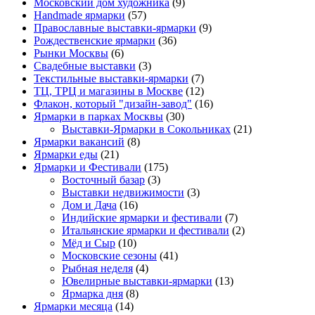
Московский дом художника
(9)
Нandmade ярмарки
(57)
Православные выставки-ярмарки
(9)
Рождественские ярмарки
(36)
Рынки Москвы
(6)
Свадебные выставки
(3)
Текстильные выставки-ярмарки
(7)
ТЦ, ТРЦ и магазины в Москве
(12)
Флакон, который "дизайн-завод"
(16)
Ярмарки в парках Москвы
(30)
Выставки-Ярмарки в Сокольниках
(21)
Ярмарки вакансий
(8)
Ярмарки еды
(21)
Ярмарки и Фестивали
(175)
Восточный базар
(3)
Выставки недвижимости
(3)
Дом и Дача
(16)
Индийские ярмарки и фестивали
(7)
Итальянские ярмарки и фестивали
(2)
Мёд и Сыр
(10)
Московские сезоны
(41)
Рыбная неделя
(4)
Ювелирные выставки-ярмарки
(13)
Ярмарка дня
(8)
Ярмарки месяца
(14)