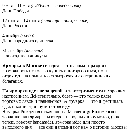
9 мая – 11 мая
(суббота — понедельник)
:
День Победы
12 июня – 14 июня
(пятница – воскресенье)
:
День России
4 ноября
(среда)
:
День народного единства
31 декабря
(четверг)
Новогодние каникулы
Ярмарка в Москве сегодня
— это аромат праздника,
возможность не только купить и поторговаться, но и
отдохнуть, вспомнить о скоморохах и екатерининских
балаганах.
На ярмарки идут не за ценой
, а за ассортиментом и хорошим
настроением. Действительно, базар — это только ряды
торговых лавок и павильонов. А ярмарка — это и фестиваль
еды, и концерт, и шутки отовсюду.
Ярмарка Рождественская или на Масленицу, Коломенское
торжище или ярмарка мастеров народных промыслов, (как
теперь говорят handmade), ярмарка мёда или просто
выходного дня — все они напоминают нам о истории Москвы