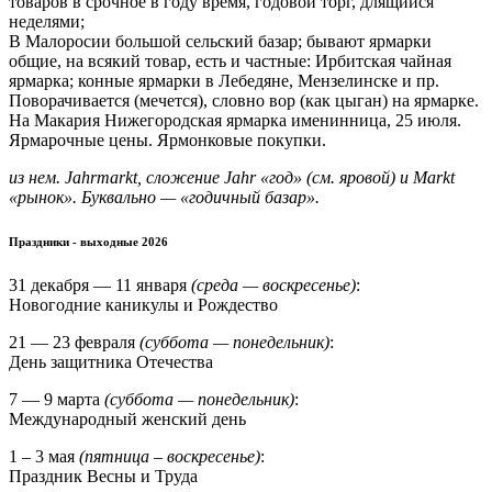
товаров в срочное в году время, годовой торг, длящийся
неделями;
В Малоросии большой сельский базар; бывают ярмарки
общие, на всякий товар, есть и частные: Ирбитская чайная
ярмарка; конные ярмарки в Лебедяне, Мензелинске и пр.
Поворачивается (мечется), словно вор (как цыган) на ярмарке.
На Макария Нижегородская ярмарка именинница, 25 июля.
Ярмарочные цены. Ярмонковые покупки.
из нем. Jahrmarkt, сложение Jahr «год» (см. яровой) и Markt
«рынок». Буквально — «годичный базар».
Праздники - выходные 2026
31 декабря — 11 января
(среда — воскресенье)
:
Новогодние каникулы и Рождество
21 — 23 февраля
(суббота — понедельник)
:
День защитника Отечества
7 — 9 марта
(суббота — понедельник)
:
Международный женский день
1 – 3 мая
(пятница – воскресенье)
:
Праздник Весны и Труда