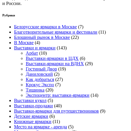
и России.
Рубрики
Белорусские ярмарки в Москве
(7)
Благотворительные ярмарки и фестивали
(11)
Блошиный рынок в Москве
(22)
В Москве
(4)
Выставки и ярмарки
(143)
Арбат
(10)
Выставки-ярмарки в ЦДХ
(6)
Выставки-ярмарки на ВДНХ
(29)
Гостиный Двор
(19)
Даниловский
(2)
Как добраться
(27)
Крокус Экспо
(7)
Тишинка
(20)
Экспоцентр: выставки-ярмарки
(14)
Выставки кукол
(5)
Выставки-продажи
(40)
Выставки-ярмарки для путешественников
(9)
Детские ярмарки
(6)
Книжные ярмарки
(11)
Место на ярмарке - аренда
(5)