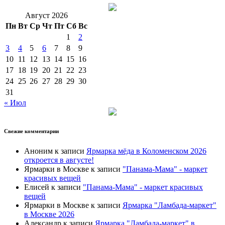
Август 2026
Пн
Вт
Ср
Чт
Пт
Сб
Вс
1
2
3
4
5
6
7
8
9
10
11
12
13
14
15
16
17
18
19
20
21
22
23
24
25
26
27
28
29
30
31
« Июл
Свежие комментарии
Аноним
к записи
Ярмарка мёда в Коломенском 2026
откроется в августе!
Ярмарки в Москве
к записи
"Панама-Мама" - маркет
красивых вещей
Елисей
к записи
"Панама-Мама" - маркет красивых
вещей
Ярмарки в Москве
к записи
Ярмарка "Ламбада-маркет"
в Москве 2026
Александр
к записи
Ярмарка "Ламбада-маркет" в