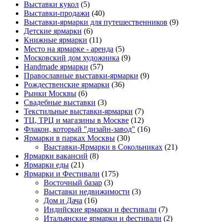
Выставки кукол
(5)
Выставки-продажи
(40)
Выставки-ярмарки для путешественников
(9)
Детские ярмарки
(6)
Книжные ярмарки
(11)
Место на ярмарке - аренда
(5)
Московский дом художника
(9)
Нandmade ярмарки
(57)
Православные выставки-ярмарки
(9)
Рождественские ярмарки
(36)
Рынки Москвы
(6)
Свадебные выставки
(3)
Текстильные выставки-ярмарки
(7)
ТЦ, ТРЦ и магазины в Москве
(12)
Флакон, который "дизайн-завод"
(16)
Ярмарки в парках Москвы
(30)
Выставки-Ярмарки в Сокольниках
(21)
Ярмарки вакансий
(8)
Ярмарки еды
(21)
Ярмарки и Фестивали
(175)
Восточный базар
(3)
Выставки недвижимости
(3)
Дом и Дача
(16)
Индийские ярмарки и фестивали
(7)
Итальянские ярмарки и фестивали
(2)