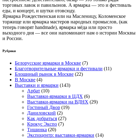
торговых лавок и павильонов. А ярмарка — это и фестиваль
еды, и концерт, и шутки отовсюду.
Ярмарка Рождественская или на Масленицу, Коломенское
торжище или ярмарка мастеров народных промыслов, (как
теперь говорят handmade), ярмарка мёда или просто
выходного дня — все они напоминают нам о истории Москвы
и России.
Рубрики
Белорусские ярмарки в Москве
(7)
Благотворительные ярмарки и фестивали
(11)
Блошиный рынок в Москве
(22)
В Москве
(4)
Выставки и ярмарки
(143)
Арбат
(10)
Выставки-ярмарки в ЦДХ
(6)
Выставки-ярмарки на ВДНХ
(29)
Гостиный Двор
(19)
Даниловский
(2)
Как добраться
(27)
Крокус Экспо
(7)
Тишинка
(20)
Экспоцентр: выставки-ярмарки
(14)