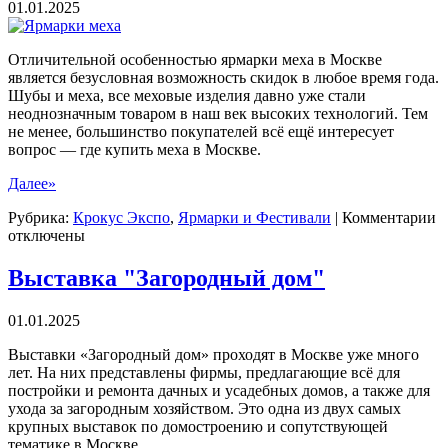
01.01.2025
Отличительной особенностью ярмарки меха в Москве
является безусловная возможность скидок в любое время года.
Шубы и меха, все меховые изделия давно уже стали
неоднозначным товаром в наш век высоких технологий. Тем
не менее, большинство покупателей всё ещё интересует
вопрос — где купить меха в Москве.
Далее»
к
Рубрика:
Крокус Экспо
,
Ярмарки и Фестивали
|
Комментарии
з
отключены
Я
м
Выставка "Загородный дом"
01.01.2025
Выставки «Загородный дом» проходят в Москве уже много
лет. На них представлены фирмы, предлагающие всё для
постройки и ремонта дачных и усадебных домов, а также для
ухода за загородным хозяйством. Это одна из двух самых
крупных выставок по домостроению и сопутствующей
тематике в Москве.