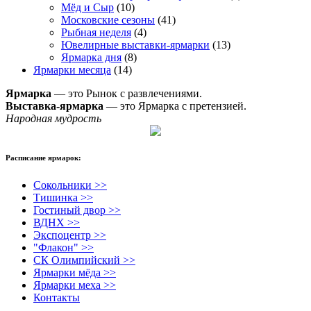
Мёд и Сыр
(10)
Московские сезоны
(41)
Рыбная неделя
(4)
Ювелирные выставки-ярмарки
(13)
Ярмарка дня
(8)
Ярмарки месяца
(14)
Ярмарка
— это Рынок с развлечениями.
Выставка-ярмарка
— это Ярмарка с претензией.
Народная мудрость
Расписание ярмарок:
Сокольники >>
Тишинка >>
Гостиный двор >>
ВДНХ >>
Экспоцентр >>
"Флакон" >>
СК Олимпийский >>
Ярмарки мёда >>
Ярмарки меха >>
Контакты