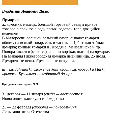
Владимир Иванович Даль:
Ярмарка
ж. ярмонка, немецк. большой торговый съезд и привоз
товаров в срочное в году время, годовой торг, длящийся
неделями;
В Малоросии большой сельский базар; бывают ярмарки
общие, на всякий товар, есть и частные: Ирбитская чайная
ярмарка; конные ярмарки в Лебедяне, Мензелинске и пр.
Поворачивается (мечется), словно вор (как цыган) на ярмарке.
На Макария Нижегородская ярмарка именинница, 25 июля.
Ярмарочные цены. Ярмонковые покупки.
из нем. Jahrmarkt, сложение Jahr «год» (см. яровой) и Markt
«рынок». Буквально — «годичный базар».
Праздники - выходные 2026
31 декабря — 11 января
(среда — воскресенье)
:
Новогодние каникулы и Рождество
21 — 23 февраля
(суббота — понедельник)
:
День защитника Отечества