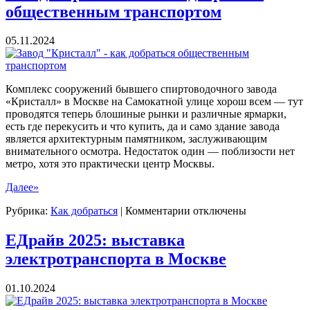
общественным транспортом
05.11.2024
Комплекс сооружений бывшего спиртоводочного завода
«Кристалл» в Москве на Самокатной улице хорош всем — тут
проводятся теперь блошиные рынки и различные ярмарки,
есть где перекусить и что купить, да и само здание завода
является архитектурным памятником, заслуживающим
внимательного осмотра. Недостаток один — поблизости нет
метро, хотя это практически центр Москвы.
Далее»
к
Рубрика:
Как добраться
|
Комментарии
отключены
записи
Завод
ЕДрайв 2025: выставка
"Кристалл"
электротранспорта в Москве
-
как
добраться
01.10.2024
общественным
транспортом