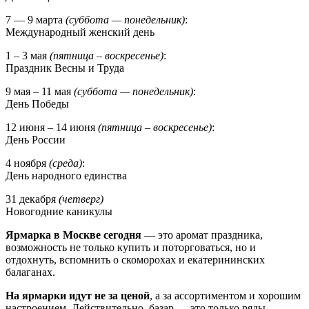
7 — 9 марта
(суббота — понедельник)
:
Международный женский день
1 – 3 мая
(пятница – воскресенье)
:
Праздник Весны и Труда
9 мая – 11 мая
(суббота — понедельник)
:
День Победы
12 июня – 14 июня
(пятница – воскресенье)
:
День России
4 ноября
(среда)
:
День народного единства
31 декабря
(четверг)
Новогодние каникулы
Ярмарка в Москве сегодня
— это аромат праздника,
возможность не только купить и поторговаться, но и
отдохнуть, вспомнить о скоморохах и екатерининских
балаганах.
На ярмарки идут не за ценой
, а за ассортиментом и хорошим
настроением. Действительно, базар — это только ряды