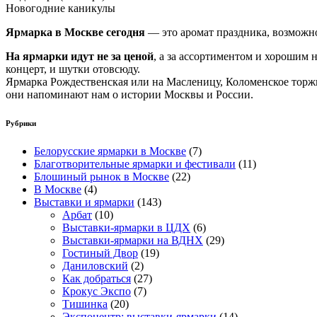
Новогодние каникулы
Ярмарка в Москве сегодня
— это аромат праздника, возможнос
На ярмарки идут не за ценой
, а за ассортиментом и хорошим 
концерт, и шутки отовсюду.
Ярмарка Рождественская или на Масленицу, Коломенское торжи
они напоминают нам о истории Москвы и России.
Рубрики
Белорусские ярмарки в Москве
(7)
Благотворительные ярмарки и фестивали
(11)
Блошиный рынок в Москве
(22)
В Москве
(4)
Выставки и ярмарки
(143)
Арбат
(10)
Выставки-ярмарки в ЦДХ
(6)
Выставки-ярмарки на ВДНХ
(29)
Гостиный Двор
(19)
Даниловский
(2)
Как добраться
(27)
Крокус Экспо
(7)
Тишинка
(20)
Экспоцентр: выставки-ярмарки
(14)