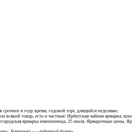
в срочное в году время, годовой торг, длящийся неделями;
а всякий товар, есть и частные: Ирбитская чайная ярмарка; кон
ижегородская ярмарка именинница, 25 июля. Ярмарочные цены. Я
ынок». Буквально — «годичный базар».