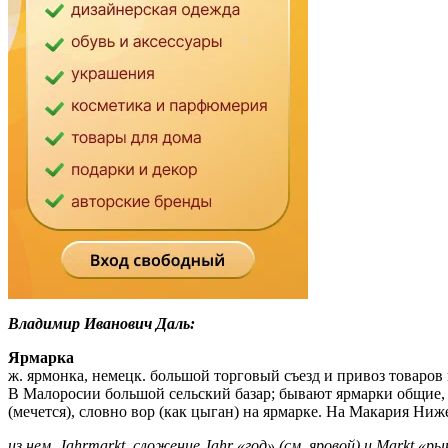
Владимир Иванович Даль:
Ярмарка
ж. ярмонка, немецк. большой торговый съезд и привоз товаров 
В Малоросии большой сельский базар; бывают ярмарки общие, н
(мечется), словно вор (как цыган) на ярмарке. На Макария Н
из нем. Jahrmarkt, сложение Jahr «год» (см. яровой) и Markt «р